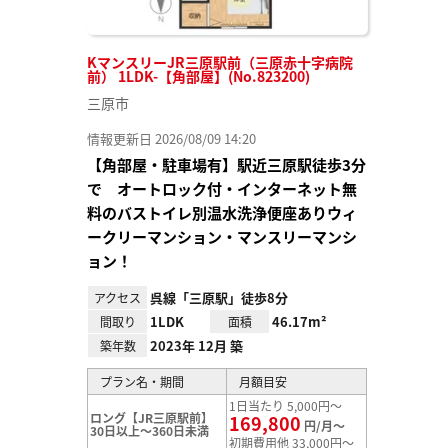
KマンスリーJR三原駅前（三原赤十字病院
前） 1LDK-【角部屋】(No.823200)
三原市
情報更新日 2026/08/09 14:20
【角部屋・駐車場有】駅近三原駅徒歩3分
で オートロック付・インターネット無
料のバストイレ別温水洗浄便座ありウィ
ークリーマンション・マンスリーマンシ
ョン！
呉線「三原駅」徒歩8分
アクセス
1LDK
46.17m²
間取り
面積
2023年 12月 築
築年数
プラン名・期間
月額目安
1日当たり 5,000円～
ロング【JR三原駅前】
169,800
円/月～
30日以上～360日未満
初期費用他 33,000円～