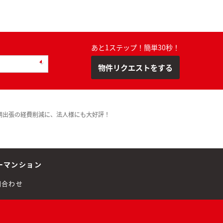
あと1ステップ！簡単30秒！
物件リクエストをする
期出張の経費削減に、法人様にも大好評！
ーマンション
問合わせ