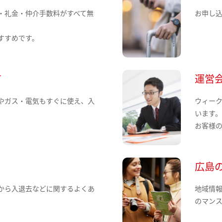
・礼金・仲介手数料がすべて無
お申し
すすめです。
て
運営
やガス・電気もすぐに使え、入
ウィー
います
お客様
広島
から入退去などに関するよくあ
地域情
のマン