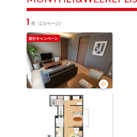
1
件（1/1ページ）
割引キャンペーン
お気
に入
り登
録