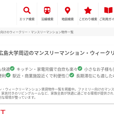
エリア検索
沿線検索
地図検索
こだわり検索
ご利用ガ
ー向けのウィークリー・マンスリーマンション物件一覧
立広島大学周辺のマンスリーマンション・ウィーク
も快適
キッチン・家電完備で自炊も楽々
小さなお子様も
便利
駅近・商業施設近くで利便性◎
長期滞在にも適した
ン・ウィークリーマンション賃貸物件一覧を掲載中。ファミリー向けのマン
、家具付きのリビングルームなど、家族全員が快適に過ごせる環境が提供され
利な環境が整っています。
ST