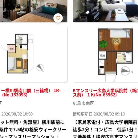
お気
に入
り登
録
ー横川駅南口前（三篠橋） 1R-
Kマンスリー広島大学病院前（新
No.153093)
ス前） １K(No.63562)
区
広島市南区
26/08/02 10:00
情報更新日 2026/08/02 09:10
Iネット無料・角部屋】横川駅前に
【家具家電付・広島大学病院前
条件で7.5帖の格安ウィークリー
徒歩2分！コンビニ 徒歩1分
ン・マンスリーマンション♪
立地条件！格安広島市マンスリ