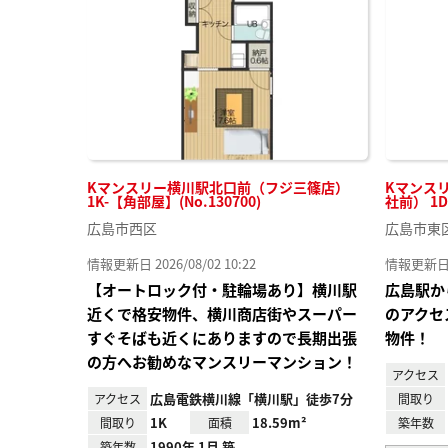
り登
録
Kマンスリー横川駅北口前（フジ三篠店）
Kマンス
1K-【角部屋】(No.130700)
社前） 1D
広島市西区
広島市東
情報更新日 2026/08/02 10:22
情報更新日 20
【オートロック付・駐輪場あり】横川駅
広島駅か
近くで格安物件、横川商店街やスーパー
のアクセ
すぐそばも近くにありますので長期出張
物件！
の方へお勧めなマンスリーマンション！
アクセス
広島電鉄横川線「横川駅」徒歩7分
アクセス
間取り
1K
18.59m²
間取り
面積
築年数
1990年 1月 築
築年数