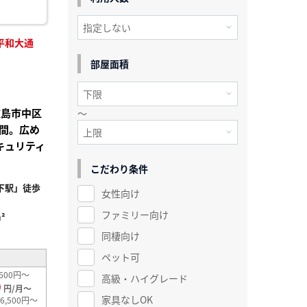
平和大通
部屋面積
広島市中区
～
間。広め
キュリティ
こだわり条件
下駅」徒歩
女性向け
ファミリー向け
²
同棲向け
ペット可
600円～
高級・ハイグレード
0
円/月～
家具なしOK
6,500円～