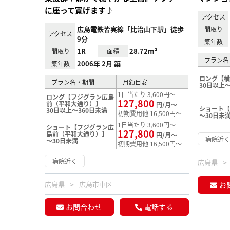
に座って寛げます♪
アクセス
広島電鉄皆実線「比治山下駅」徒歩
間取り
アクセス
9分
築年数
1R
28.72m²
間取り
面積
プラン名
2006年 2月 築
築年数
ロング【
プラン名・期間
月額目安
30日以上～
1日当たり 3,600円～
ロング【フジグラン広島
127,800
前（平和大通り）】
円/月～
ショート
30日以上～360日未満
初期費用他 16,500円～
～30日未
1日当たり 3,600円～
ショート【フジグラン広
127,800
島前（平和大通り）】
円/月～
病院近
～30日未満
初期費用他 16,500円～
病院近く
広島県
広島県
広島市中区
お
お問合わせ
電話する