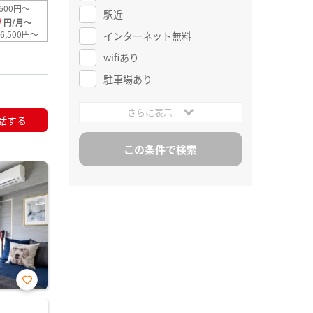
600円～
駅近
0
円/月～
6,500円～
インターネット無料
wifiあり
駐車場あり
さらに表示
話する
お気
に入