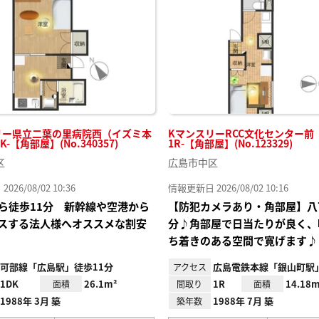
り登
録
リー県立二葉の里病院西（イズミ本
KマンスリーRCC文化センター前
K-【角部屋】(No.340357)
1R-【角部屋】(No.123329)
区
広島市中区
26/08/02 10:36
情報更新日 2026/08/02 10:16
ら徒歩11分 新幹線や空港から
【防犯カメラあり・角部屋】八
スする法人様へオススメな割安
分♪角部屋で日当たりが良く、
ち着きのある空間で寛げます♪
可部線「広島駅」徒歩11分
広島電鉄本線「銀山町駅
アクセス
1DK
26.1m²
1R
14.18m
面積
間取り
面積
1988年 3月 築
1988年 7月 築
築年数