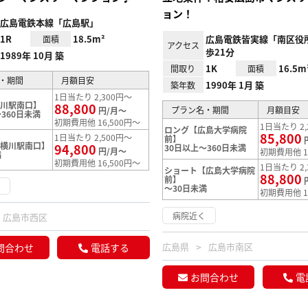
ョン！
広島電鉄本線「広島駅」
1R
18.5m²
広島電鉄皆実線「南区役
面積
アクセス
歩21分
1989年 10月 築
1K
16.5m
間取り
面積
・期間
月額目安
1990年 1月 築
築年数
1日当たり 2,300円～
横川駅南口】
88,800
プラン名・期間
月額目安
円/月～
360日未満
初期費用他 16,500円～
1日当たり 2,
ロング【広島大学病院
85,800
1日当たり 2,500円～
前】
【横川駅南口】
94,800
30日以上～360日未満
円/月～
初期費用他 1
満
初期費用他 16,500円～
1日当たり 2,
ショート【広島大学病院
88,800
前】
く
～30日未満
初期費用他 1
病院近く
広島市西区
広島県
広島市南区
問合わせ
電話する
お問合わせ
電