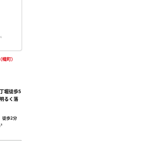
り登
録
（幟町）
丁堀徒歩5
明るく落
」徒歩2分
²