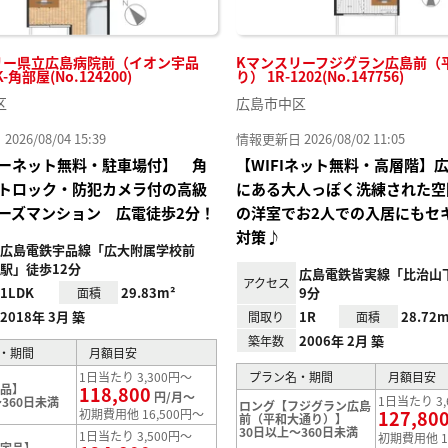
リー県立広島病院前（イオン宇品
Kマンスリーフジグラン広島前（
-角部屋(No.124200)
り） 1R-1202(No.147756)
区
広島市中区
26/08/04 15:39
情報更新日 2026/08/02 11:05
ーネット無料・駐車場付】 角
【WIFIネット無料・高層階】
トロック・防犯カメラ付の高級
にある大人っぽく洗練された空
ーズマンション 広電徒歩2分！
の洋室でお2人での入居にもセ
対策♪
広島電鉄宇品線「広大附属学校前
駅」徒歩12分
広島電鉄皆実線「比治山
アクセス
1LDK
29.83m²
9分
面積
2018年 3月 築
1R
28.72m
間取り
面積
2006年 2月 築
築年数
・期間
月額目安
1日当たり 3,300円～
プラン名・期間
月額目安
宇品】
118,800
円/月～
1日当たり 3,
360日未満
ロング【フジグラン広島
初期費用他 16,500円～
127,80
前（平和大通り）】
30日以上～360日未満
1日当たり 3,500円～
初期費用他 1
【宇品】