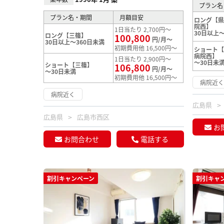
プラン名
プラン名・期間
月額目安
ロング【
院西】
1日当たり 2,700円～
30日以上～
ロング【三篠】
100,800
円/月～
30日以上～360日未満
初期費用他 16,500円～
ショート
病院西】
1日当たり 2,900円～
～30日未
ショート【三篠】
106,800
円/月～
～30日未満
初期費用他 16,500円～
病院近
病院近く
広島県
広島県
広島市西区
お
お問合わせ
電話する
割引キャンペーン
割引キャ