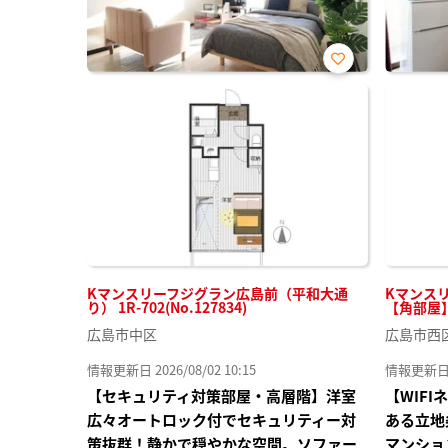
お気
に入
り登
録
Kマンスリーフジグラン広島前（平和大通
Kマンスリ
り） 1R-702(No.127834)
【角部屋】(
広島市中区
広島市西
情報更新日 2026/08/02 10:15
情報更新日 20
【セキュリティ対策部屋・高層階】洋室
【WIF
広々オートロック付でセキュリティー対
ある立地
策抜群！静かで穏やかな空間。ソファー
マンショ