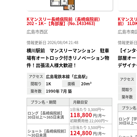
Kマンスリー長崎病院前（長崎病院前）
Kマンス
202・1K~【角部屋】(No.1433463)
前） 1LDK
広島市西区
広島市南
情報更新日 2026/08/04 21:48
情報更新日 20
横川駅前 マンスリーマンション 駐車
【インタ
場有オートロック付きリノベーション物
部屋オー
件！出張法人様大歓迎！
デザイナ
広島電鉄本線「広島駅」
アクセス
アクセス
1K
20m²
間取り
面積
間取り
1990年 7月 築
築年数
築年数
プラン名・期間
月額目安
プラン名
1日当たり 3,300円～
ロング【長崎病院前】
118,800
円/月～
30日以上～365日未満
ロング【
初期費用他 22,000円～
30日以上～
1日当たり 3,500円～
ショート【長崎病院前】
124,800
円/月～
～30日未満
ショート