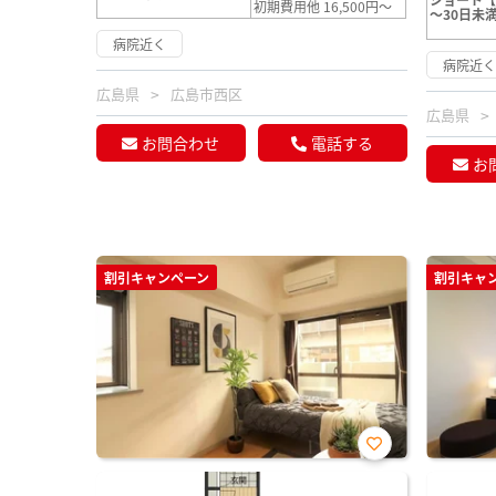
初期費用他 16,500円～
～30日未
病院近く
病院近
広島県
広島市西区
広島県
お問合わせ
電話する
お
割引キャンペーン
割引キャ
お気
に入