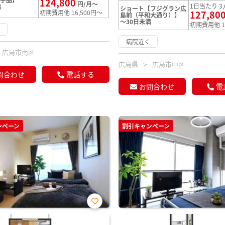
124,800
円/月～
1日当たり 3,
満
ショート【フジグラン広
初期費用他 16,500円～
127,80
島前（平和大通り）】
～30日未満
初期費用他 1
く
病院近く
広島市南区
広島県
広島市中区
問合わせ
電話する
お問合わせ
電
ンペーン
割引キャンペーン
お気
に入