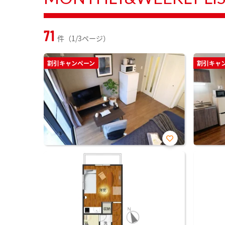
71
件（1/3ページ）
割引キャンペーン
割引キャ
お気
に入
り登
録