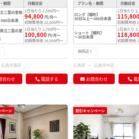
・期間
月額目安
プラン名・期間
月額目安
1日当たり 2,500円～
1日当たり 3,
県立二葉の里病
ロング【幟町】
94,800
115,80
円/月～
30日以上～360日未満
360日未満
初期費用他 22,000円～
初期費用他 2
1日当たり 2,700円～
1日当たり 3,
【県立二葉の里
ショート【幟町】
100,800
118,80
円/月～
～30日未満
満
初期費用他 16,500円～
初期費用他 1
く
病院近く
広島市東区
広島県
広島市中区
問合わせ
電話する
お問合わせ
電
ンペーン
割引キャンペーン