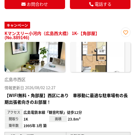
お問合わせ
電話する
キャンペーン
Kマンスリー小河内（広島西大橋） 1K-【角部屋】
(No.889146)
お気
に入
り登
録
広島市西区
情報更新日 2026/08/02 12:27
【WIFI無料・角部屋】西区にあり 車移動に最適な駐車場有の長
期出張者向きのお部屋！
アクセス
広島電鉄本線「観音町駅」徒歩12分
間取り
1K
面積
23.8m²
築年数
1995年 3月 築