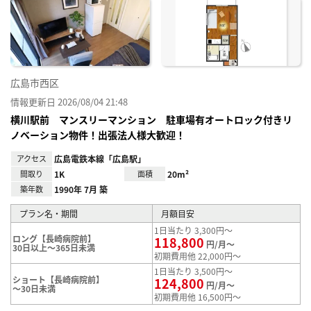
に入
り登
録
広島市西区
情報更新日 2026/08/04 21:48
横川駅前 マンスリーマンション 駐車場有オートロック付きリ
ノベーション物件！出張法人様大歓迎！
アクセス
広島電鉄本線「広島駅」
間取り
1K
面積
20m²
築年数
1990年 7月 築
プラン名・期間
月額目安
1日当たり 3,300円～
ロング【長崎病院前】
118,800
円/月～
30日以上～365日未満
初期費用他 22,000円～
1日当たり 3,500円～
ショート【長崎病院前】
124,800
円/月～
～30日未満
初期費用他 16,500円～