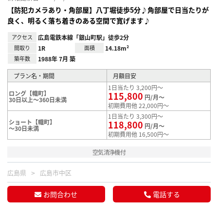
【防犯カメラあり・角部屋】八丁堀徒歩5分♪角部屋で日当たりが
良く、明るく落ち着きのある空間で寛げます♪
アクセス
広島電鉄本線「銀山町駅」徒歩2分
間取り
1R
面積
14.18m²
築年数
1988年 7月 築
プラン名・期間
月額目安
1日当たり 3,200円～
ロング【幟町】
115,800
円/月～
30日以上～360日未満
初期費用他 22,000円～
1日当たり 3,300円～
ショート【幟町】
118,800
円/月～
～30日未満
初期費用他 16,500円～
空気清浄機付
広島県
広島市中区
お問合わせ
電話する