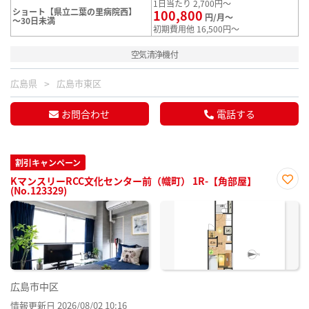
1日当たり 2,700円～
ショート【県立二葉の里病院西】
100,800
円/月～
～30日未満
初期費用他 16,500円～
空気清浄機付
広島県
広島市東区
お問合わせ
電話する
割引キャンペーン
KマンスリーRCC文化センター前（幟町） 1R-【角部屋】
(No.123329)
お気
に入
り登
録
広島市中区
情報更新日 2026/08/02 10:16