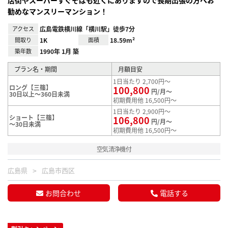
勧めなマンスリーマンション！
アクセス
広島電鉄横川線「横川駅」徒歩7分
間取り
1K
面積
18.59m²
築年数
1990年 1月 築
プラン名・期間
月額目安
1日当たり 2,700円～
ロング【三篠】
100,800
円/月～
30日以上～360日未満
初期費用他 16,500円～
1日当たり 2,900円～
ショート【三篠】
106,800
円/月～
～30日未満
初期費用他 16,500円～
空気清浄機付
広島県
広島市西区
お問合わせ
電話する