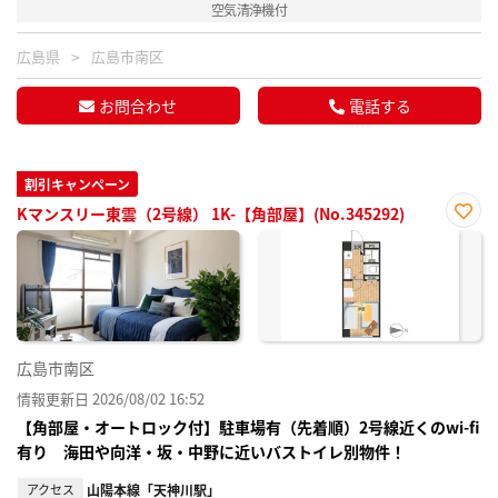
空気清浄機付
広島県
広島市南区
お問合わせ
電話する
割引キャンペーン
Kマンスリー東雲（2号線） 1K-【角部屋】(No.345292)
お気
に入
り登
録
広島市南区
情報更新日 2026/08/02 16:52
【角部屋・オートロック付】駐車場有（先着順）2号線近くのwi-fi
有り 海田や向洋・坂・中野に近いバストイレ別物件！
アクセス
山陽本線「天神川駅」