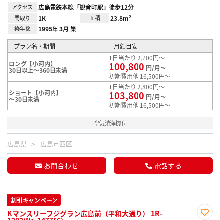
アクセス
広島電鉄本線「観音町駅」徒歩12分
間取り
1K
面積
23.8m²
築年数
1995年 3月 築
プラン名・期間
月額目安
1日当たり 2,700円～
ロング【小河内】
100,800
円/月～
30日以上～360日未満
初期費用他 16,500円～
1日当たり 2,800円～
ショート【小河内】
103,800
円/月～
～30日未満
初期費用他 16,500円～
空気清浄機付
広島県
広島市西区
お問合わせ
電話する
割引キャンペーン
Kマンスリーフジグラン広島前（平和大通り） 1R-
1202(No.147756)