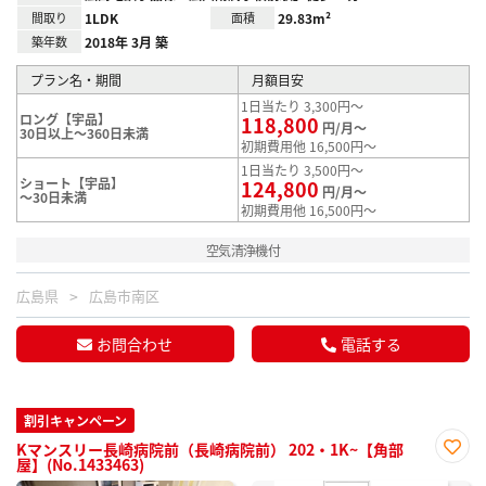
間取り
1LDK
面積
29.83m²
築年数
2018年 3月 築
プラン名・期間
月額目安
1日当たり 3,300円～
ロング【宇品】
118,800
円/月～
30日以上～360日未満
初期費用他 16,500円～
1日当たり 3,500円～
ショート【宇品】
124,800
円/月～
～30日未満
初期費用他 16,500円～
空気清浄機付
広島県
広島市南区
お問合わせ
電話する
割引キャンペーン
Kマンスリー長崎病院前（長崎病院前） 202・1K~【角部
屋】(No.1433463)
お気