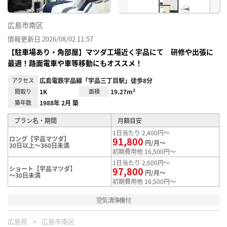
広島市南区
情報更新日 2026/08/02 11:57
【駐車場あり・角部屋】マツダ工場近く宇品にて 研修や出張に
最適！路面電車や車等移動にもオススメ！
アクセス
広島電鉄宇品線「宇品三丁目駅」徒歩8分
間取り
1K
面積
19.27m²
築年数
1988年 2月 築
プラン名・期間
月額目安
1日当たり 2,400円～
ロング【宇品マツダ】
91,800
円/月～
30日以上～360日未満
初期費用他 16,500円～
1日当たり 2,600円～
ショート【宇品マツダ】
97,800
円/月～
～30日未満
初期費用他 16,500円～
空気清浄機付
広島県
広島市南区