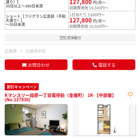
127,800
通り）】
円/月～
30日以上～360日未満
初期費用他 16,500円～
1日当たり 3,600円～
ショート【フジグラン広島前（平和
127,800
大通り）】
円/月～
～30日未満
初期費用他 16,500円～
空気清浄機付
広島県
広島市中区
お問合わせ
電話する
割引キャンペーン
Kマンスリー段原一丁目電停前（金屋町） 1K-【中部屋】
(No.127836)
お気
に入
り登
録