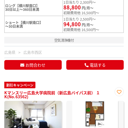
1日当たり 2,300円～
ロング【横川駅南口】
88,800
円/月～
30日以上～360日未満
初期費用他 16,500円～
1日当たり 2,500円～
ショート【横川駅南口】
94,800
円/月～
～30日未満
初期費用他 16,500円～
空気清浄機付
広島県
広島市西区
お問合わせ
電話する
割引キャンペーン
Kマンスリー広島大学病院前（新広島バイパス前） １
K(No.63562)
お気
に入
り登
録