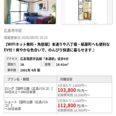
り登
録
広島市中区
情報更新日 2026/08/02 15:22
【WIFIネット無料・角部屋】本通りや八丁堀・紙屋町へも便利な
EV付！爽やかな色合いで、のんびり快適に暮らせます♪
アクセス
広島電鉄宇品線「本通駅」徒歩8分
間取り
1K
面積
18.91m²
築年数
1991年 4月 築
プラン名・期間
月額目安
1日当たり 2,800円～
ロング【袋町公園（広島パルコ）】
103,800
円/月～
30日以上～360日未満
初期費用他 16,500円～
1日当たり 3,100円～
ショート【袋町公園（広島パル
112,800
コ）】
円/月～
～30日未満
初期費用他 16,500円～