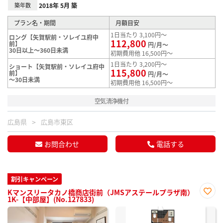
築年数
2018年 5月 築
プラン名・期間
月額目安
1日当たり 3,100円～
ロング【矢賀駅前・ソレイユ府中
112,800
前】
円/月～
30日以上～360日未満
初期費用他 16,500円～
1日当たり 3,200円～
ショート【矢賀駅前・ソレイユ府中
115,800
前】
円/月～
～30日未満
初期費用他 16,500円～
空気清浄機付
広島県
広島市東区
お問合わせ
電話する
割引キャンペーン
Kマンスリータカノ橋商店街前（JMSアステールプラザ南）
1K-【中部屋】(No.127833)
お気
に入
り登