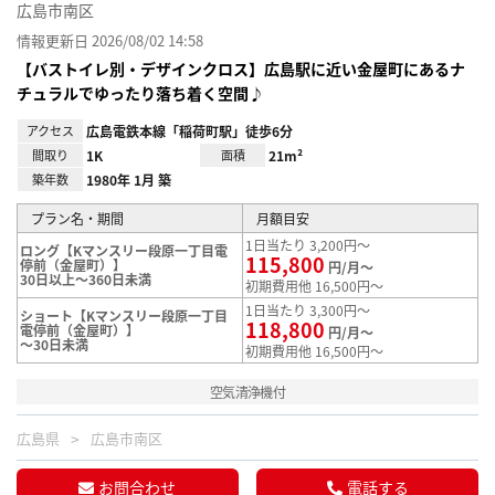
広島市南区
情報更新日 2026/08/02 14:58
【バストイレ別・デザインクロス】広島駅に近い金屋町にあるナ
チュラルでゆったり落ち着く空間♪
アクセス
広島電鉄本線「稲荷町駅」徒歩6分
間取り
1K
面積
21m²
築年数
1980年 1月 築
プラン名・期間
月額目安
1日当たり 3,200円～
ロング【Kマンスリー段原一丁目電
115,800
停前（金屋町）】
円/月～
30日以上～360日未満
初期費用他 16,500円～
1日当たり 3,300円～
ショート【Kマンスリー段原一丁目
118,800
電停前（金屋町）】
円/月～
～30日未満
初期費用他 16,500円～
空気清浄機付
広島県
広島市南区
お問合わせ
電話する