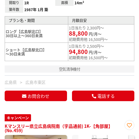
間取り
1R
面積
14m²
築年数
1987年 1月 築
プラン名・期間
月額目安
1日当たり 2,300円～
ロング【広島駅北口】
88,800
円/月～
30日以上～360日未満
初期費用他 16,500円～
1日当たり 2,500円～
ショート【広島駅北口】
94,800
円/月～
～30日未満
初期費用他 16,500円～
空気清浄機付
広島県
広島市東区
お問合わせ
電話する
キャンペーン
Kマンスリー県立広島病院南（宇品通前) 1K-【角部屋】
(No.459)
お気
に入