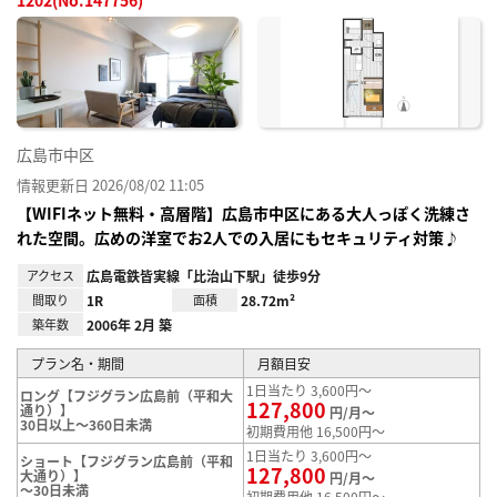
お気
に入
り登
録
広島市中区
情報更新日 2026/08/02 11:05
【WIFIネット無料・高層階】広島市中区にある大人っぽく洗練さ
れた空間。広めの洋室でお2人での入居にもセキュリティ対策♪
アクセス
広島電鉄皆実線「比治山下駅」徒歩9分
間取り
1R
面積
28.72m²
築年数
2006年 2月 築
プラン名・期間
月額目安
1日当たり 3,600円～
ロング【フジグラン広島前（平和大
127,800
通り）】
円/月～
30日以上～360日未満
初期費用他 16,500円～
1日当たり 3,600円～
ショート【フジグラン広島前（平和
127,800
大通り）】
円/月～
～30日未満
初期費用他 16,500円～