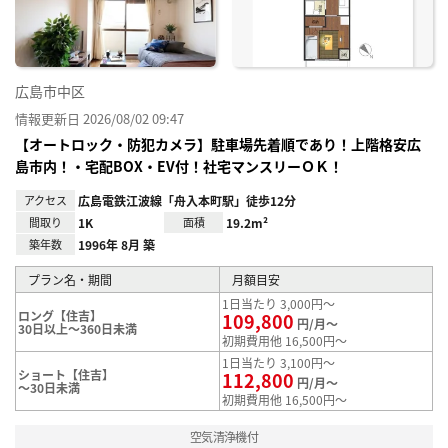
録
広島市中区
情報更新日 2026/08/02 09:47
【オートロック・防犯カメラ】駐車場先着順であり！上階格安広
島市内！・宅配BOX・EV付！社宅マンスリーＯＫ！
アクセス
広島電鉄江波線「舟入本町駅」徒歩12分
間取り
1K
面積
19.2m²
築年数
1996年 8月 築
プラン名・期間
月額目安
1日当たり 3,000円～
ロング【住吉】
109,800
円/月～
30日以上～360日未満
初期費用他 16,500円～
1日当たり 3,100円～
ショート【住吉】
112,800
円/月～
～30日未満
初期費用他 16,500円～
空気清浄機付