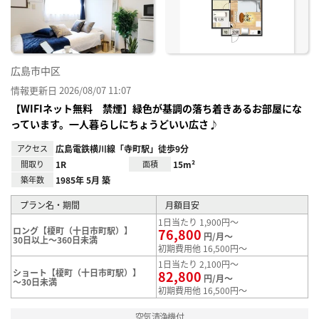
録
広島市中区
情報更新日 2026/08/07 11:07
【WIFIネット無料 禁煙】緑色が基調の落ち着きあるお部屋にな
っています。一人暮らしにちょうどいい広さ♪
アクセス
広島電鉄横川線「寺町駅」徒歩9分
間取り
1R
面積
15m²
築年数
1985年 5月 築
プラン名・期間
月額目安
1日当たり 1,900円～
ロング【榎町（十日市町駅）】
76,800
円/月～
30日以上～360日未満
初期費用他 16,500円～
1日当たり 2,100円～
ショート【榎町（十日市町駅）】
82,800
円/月～
～30日未満
初期費用他 16,500円～
空気清浄機付