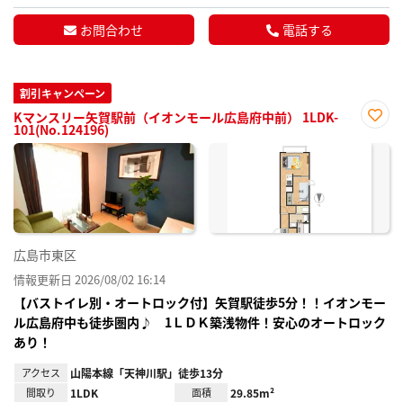
お問合わせ
電話する
割引キャンペーン
Kマンスリー矢賀駅前（イオンモール広島府中前） 1LDK-
101(No.124196)
お気
に入
り登
録
広島市東区
情報更新日 2026/08/02 16:14
【バストイレ別・オートロック付】矢賀駅徒歩5分！！イオンモー
ル広島府中も徒歩圏内♪ 1ＬＤＫ築浅物件！安心のオートロック
あり！
アクセス
山陽本線「天神川駅」徒歩13分
間取り
1LDK
面積
29.85m²