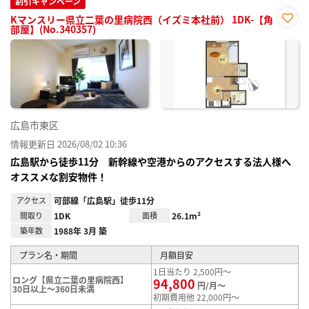
割引キャンペーン
Kマンスリー県立二葉の里病院西（イズミ本社前） 1DK-【角
部屋】(No.340357)
お気
に入
り登
録
広島市東区
情報更新日 2026/08/02 10:36
広島駅から徒歩11分 新幹線や空港からのアクセスする法人様へ
オススメな割安物件！
アクセス
可部線「広島駅」徒歩11分
間取り
1DK
面積
26.1m²
築年数
1988年 3月 築
プラン名・期間
月額目安
1日当たり 2,500円～
ロング【県立二葉の里病院西】
94,800
円/月～
30日以上～360日未満
初期費用他 22,000円～