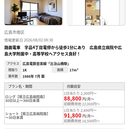
り登
録
広島市南区
情報更新日 2026/08/02 08:38
路面電車 宇品4丁目電停から徒歩1分にあり 広島県立病院や広
島大学附属中・高等学校へアクセス良好！
アクセス
広島電鉄皆実線「比治山橋駅」
間取り
1K
面積
17m²
築年数
1986年 7月 築
プラン名・期間
月額目安
1日当たり 2,300円～
ロング【県立広島病院南】
88,800
円/月～
30日以上～360日未満
初期費用他 22,000円～
1日当たり 2,400円～
ショート【県立広島病院南】
91,800
円/月～
～30日未満
初期費用他 16,500円～