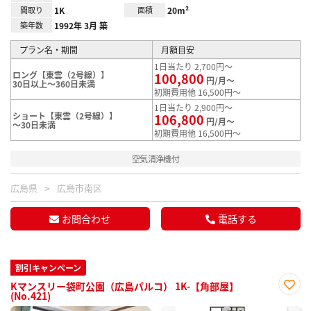
間取り
1K
面積
20m²
築年数
1992年 3月 築
プラン名・期間
月額目安
1日当たり 2,700円～
ロング【東雲（2号線）】
100,800
円/月～
30日以上～360日未満
初期費用他 16,500円～
1日当たり 2,900円～
ショート【東雲（2号線）】
106,800
円/月～
～30日未満
初期費用他 16,500円～
空気清浄機付
広島県
広島市南区
お問合わせ
電話する
割引キャンペーン
Kマンスリー袋町公園（広島パルコ） 1K-【角部屋】
(No.421)
お気
に入