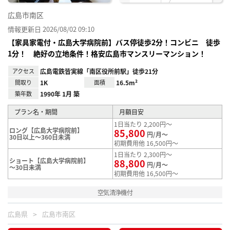
広島市南区
情報更新日 2026/08/02 09:10
【家具家電付・広島大学病院前】バス停徒歩2分！コンビニ 徒歩
1分！ 絶好の立地条件！格安広島市マンスリーマンション！
アクセス
広島電鉄皆実線「南区役所前駅」徒歩21分
間取り
1K
面積
16.5m²
築年数
1990年 1月 築
プラン名・期間
月額目安
1日当たり 2,200円～
ロング【広島大学病院前】
85,800
円/月～
30日以上～360日未満
初期費用他 16,500円～
1日当たり 2,300円～
ショート【広島大学病院前】
88,800
円/月～
～30日未満
初期費用他 16,500円～
空気清浄機付
広島県
広島市南区