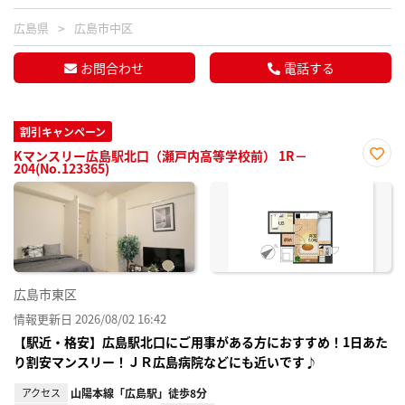
広島県
広島市中区
お問合わせ
電話する
割引キャンペーン
Kマンスリー広島駅北口（瀬戸内高等学校前） 1R－
204(No.123365)
お気
に入
り登
録
広島市東区
情報更新日 2026/08/02 16:42
【駅近・格安】広島駅北口にご用事がある方におすすめ！1日あた
り割安マンスリー！ＪＲ広島病院などにも近いです♪
アクセス
山陽本線「広島駅」徒歩8分