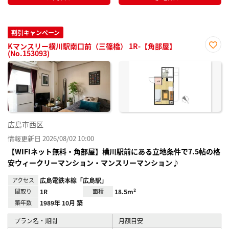
割引キャンペーン
Kマンスリー横川駅南口前（三篠橋） 1R-【角部屋】
(No.153093)
お気
に入
り登
録
広島市西区
情報更新日 2026/08/02 10:00
【WIFIネット無料・角部屋】横川駅前にある立地条件で7.5帖の格
安ウィークリーマンション・マンスリーマンション♪
アクセス
広島電鉄本線「広島駅」
間取り
1R
面積
18.5m²
築年数
1989年 10月 築
プラン名・期間
月額目安