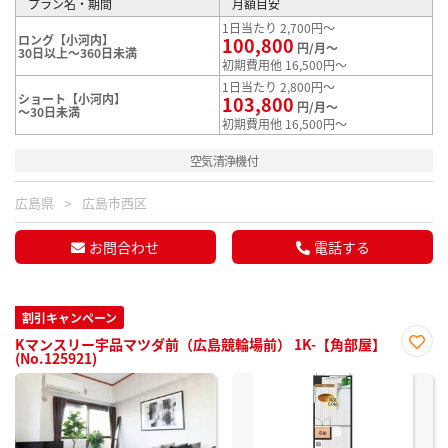
プラン名・期間
月額目安
1日当たり 2,700円～
ロング【小河内】
100,800
円/月～
30日以上～360日未満
初期費用他 16,500円～
1日当たり 2,800円～
ショート【小河内】
103,800
円/月～
～30日未満
初期費用他 16,500円～
空気清浄機付
広島県
広島市西区
お問合わせ
電話する
割引キャンペーン
Kマンスリー宇品マツダ前（広島競輪場前） 1K-【角部屋】
(No.125921)
お気
に入
り登
録