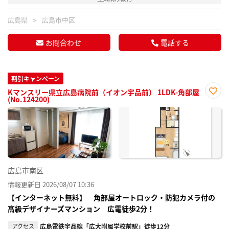
広島県
広島市中区
お問合わせ
電話する
割引キャンペーン
Kマンスリー県立広島病院前（イオン宇品前） 1LDK-角部屋
(No.124200)
お気
に入
り登
録
広島市南区
情報更新日 2026/08/07 10:36
【インターネット無料】 角部屋オートロック・防犯カメラ付の
高級デザイナーズマンション 広電徒歩2分！
アクセス
広島電鉄宇品線「広大附属学校前駅」徒歩12分