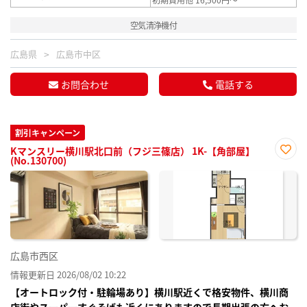
空気清浄機付
広島県
広島市中区
お問合わせ
電話する
割引キャンペーン
Kマンスリー横川駅北口前（フジ三篠店） 1K-【角部屋】
(No.130700)
お気
に入
り登
録
広島市西区
情報更新日 2026/08/02 10:22
【オートロック付・駐輪場あり】横川駅近くで格安物件、横川商
店街やスーパーすぐそばも近くにありますので長期出張の方へお