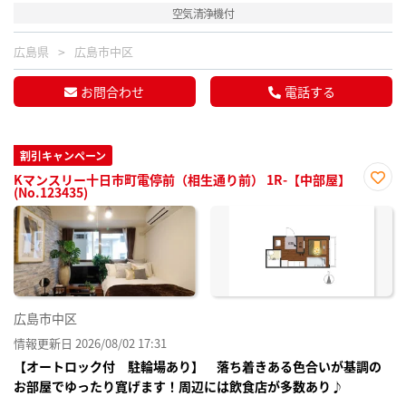
空気清浄機付
広島県
広島市中区
お問合わせ
電話する
割引キャンペーン
Kマンスリー十日市町電停前（相生通り前） 1R-【中部屋】
(No.123435)
お気
に入
り登
録
広島市中区
情報更新日 2026/08/02 17:31
【オートロック付 駐輪場あり】 落ち着きある色合いが基調の
お部屋でゆったり寛げます！周辺には飲食店が多数あり♪