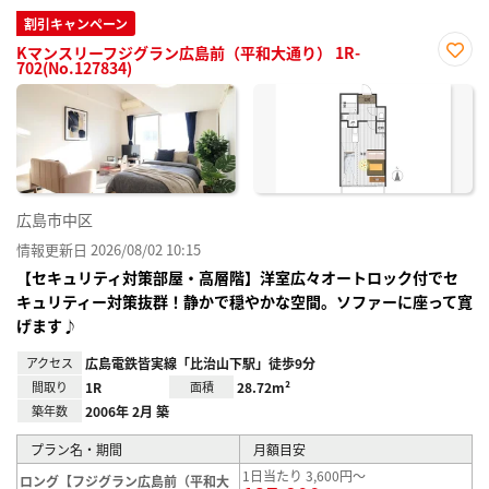
割引キャンペーン
Kマンスリーフジグラン広島前（平和大通り） 1R-
702(No.127834)
お気
に入
り登
録
広島市中区
情報更新日 2026/08/02 10:15
【セキュリティ対策部屋・高層階】洋室広々オートロック付でセ
キュリティー対策抜群！静かで穏やかな空間。ソファーに座って寛
げます♪
アクセス
広島電鉄皆実線「比治山下駅」徒歩9分
間取り
1R
面積
28.72m²
築年数
2006年 2月 築
プラン名・期間
月額目安
1日当たり 3,600円～
ロング【フジグラン広島前（平和大