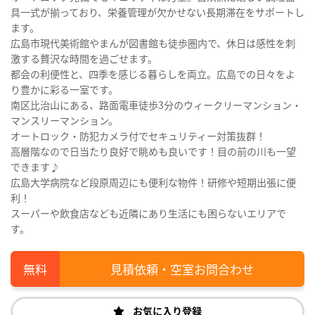
具一式が揃っており、栄養管理が欠かせない長期滞在をサポートし
ます。
広島市現代美術館やまんが図書館も徒歩圏内で、休日は感性を刺
激する贅沢な時間を過ごせます。
都会の利便性と、四季を感じる暮らしを両立。広島での日々をよ
り豊かに彩る一室です。
南区比治山にある、路面電車徒歩3分のウィークリーマンション・
マンスリーマンション。
オートロック・防犯カメラ付でセキュリティー対策抜群！
高層階なので日当たり良好で眺めも良いです！目の前の川も一望
できます♪
広島大学病院など段原周辺にも便利な物件！研修や短期出張に便
利！
スーパーや飲食店なども近隣にあり生活にも困らないエリアで
す。
見積依頼・空室お問合わせ
お気に入り登録