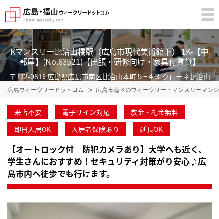
Kマンスリー比治山橋駅（広島市現代美術館下） 1K-【中
部屋】(No.63521)【出張・研修向け・家具付賃貸】
〒732-0816 広島県広島市南区比治山本町５−４３ クローネ比治山
広島ウィークリードットコム
広島市南区のウィークリー・マンスリーマンシ
来店不要
電子サイン対応
敷金・礼金無料
即日入居OK
入居者保険あり
延長OK
【オートロック付 防犯カメラあり】大学へも近く、
学生さんにおすすめ！セキュリティ対策がり安心♪広
島市内へ徒歩でも行けます。