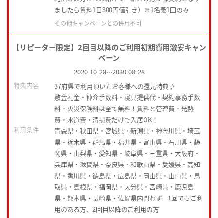
ましたら賃料1日300円値引き）※1名義1回のみ
その他キャンペーンとの併用不可
【リピーター限定】2回目以降のご利用初期費用激安キャン
ペーン
2020-10-28
～
2030-08-28
特典内容
37府県で利用頂いたお客様への還元特典♪
敷金礼金・仲介手数料・寝具提供代・契約事務手数
料・火災保険料は全て無料！賃料と管理費・光熱
費・水道費・清掃費だけで入居OK！
利用条件
青森県・秋田県・宮城県・新潟県・神奈川県・埼玉
県・栃木県・群馬県・福井県・富山県・石川県・静
岡県・山梨県・愛知県・岐阜県・三重県・大阪府・
兵庫県・滋賀県・奈良県・和歌山県・愛媛県・高知
県・香川県・徳島県・広島県・岡山県・山口県・鳥
取県・島根県・福岡県・大分県・宮崎県・鹿児島
県・熊本県・長崎県・佐賀県内問わず、1回でもご利
用のある方、2回目以降のご利用の方