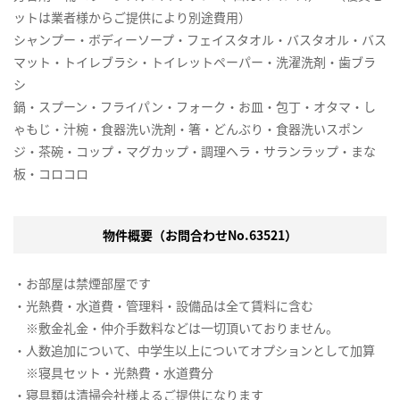
ットは業者様からご提供により別途費用）
シャンプー・ボディーソープ・フェイスタオル・バスタオル・バス
マット・トイレブラシ・トイレットペーパー・洗濯洗剤・歯ブラ
シ
鍋・スプーン・フライパン・フォーク・お皿・包丁・オタマ・し
ゃもじ・汁椀・食器洗い洗剤・箸・どんぶり・食器洗いスポン
ジ・茶碗・コップ・マグカップ・調理ヘラ・サランラップ・まな
板・コロコロ
物件概要（お問合わせNo.63521）
・お部屋は禁煙部屋です
・光熱費・水道費・管理料・設備品は全て賃料に含む
※敷金礼金・仲介手数料などは一切頂いておりません。
・人数追加について、中学生以上についてオプションとして加算
※寝具セット・光熱費・水道費分
・寝具類は清掃会社様よるご提供になります