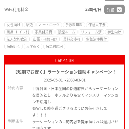
WiFi利用料金
330円/日
詳細
女性向け
駅近
オートロック
手数料無料
保証人不要
風呂･トイレ別
家具付賃貸
禁煙ルーム
リフォーム済
学生向け
法人契約歓迎
出張・研修向け
賃料交渉可
空気清浄機付
病院近く
大学近く
特急対応可
CAMPAIGN
【短期でお安く】ラーケーション援助キャンペーン！
2025-05-01
～
2030-03-01
特典内容
世界各国・日本全国の都道府県からラーケーション
を目的とし ホテルよりも安くマンスリーマンショ
ンを活用し
充実した時を過ごさせるようにお値引きしま
す！！！
利用条件
ラーケーションの目的内容を提示頂ければ適用させ
て頂きます