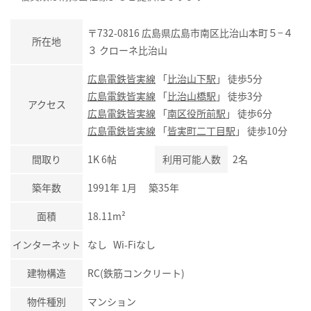
〒732-0816 広島県広島市南区比治山本町５−４
所在地
３ クローネ比治山
広島電鉄皆実線
「
比治山下駅
」 徒歩5分
広島電鉄皆実線
「
比治山橋駅
」 徒歩3分
アクセス
広島電鉄皆実線
「
南区役所前駅
」 徒歩6分
広島電鉄皆実線
「
皆実町二丁目駅
」 徒歩10分
間取り
1K 6帖
利用可能人数
2名
築年数
1991年 1月 築35年
面積
18.11m²
インターネット
なし Wi-Fiなし
建物構造
RC(鉄筋コンクリート)
物件種別
マンション