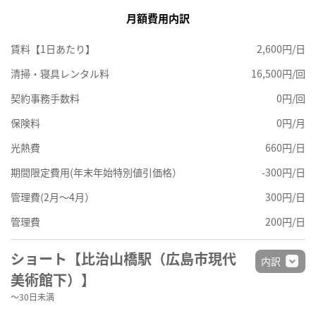
月額費用内訳
賃料【1日あたり】
2,600円/日
清掃・寝具レンタル料
16,500円/回
契約事務手数料
0円/回
保険料
0円/月
光熱費
660円/日
期間限定費用(年末年始特別値引価格）
-300円/日
管理費(2月～4月）
300円/日
管理費
200円/日
ショート【比治山橋駅（広島市現代
内訳
美術館下）】
～30日未満