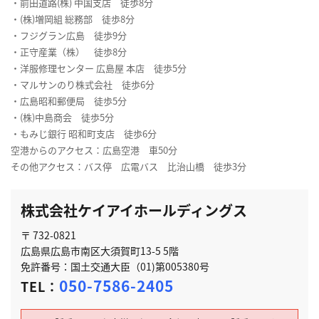
・前田道路(株) 中国支店 徒歩8分
・(株)増岡組 総務部 徒歩8分
・フジグラン広島 徒歩9分
・正守産業（株） 徒歩8分
・洋服修理センター 広島屋 本店 徒歩5分
・マルサンのり株式会社 徒歩6分
・広島昭和郵便局 徒歩5分
・(株)中島商会 徒歩5分
・もみじ銀行 昭和町支店 徒歩6分
空港からのアクセス：広島空港 車50分
その他アクセス：バス停 広電バス 比治山橋 徒歩3分
株式会社ケイアイホールディングス
〒 732-0821
広島県広島市南区大須賀町13-5 5階
免許番号：国土交通大臣（01)第005380号
050-7586-2405
TEL：