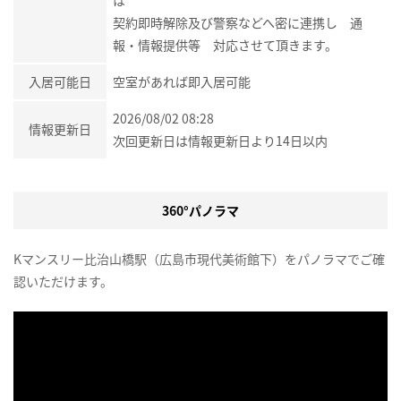
は
契約即時解除及び警察などへ密に連携し 通
報・情報提供等 対応させて頂きます。
入居可能日
空室があれば即入居可能
2026/08/02 08:28
情報更新日
次回更新日は情報更新日より14日以内
360°パノラマ
Kマンスリー比治山橋駅（広島市現代美術館下）をパノラマでご確
認いただけます。