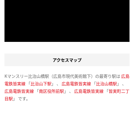
アクセスマップ
Kマンスリー比治山橋駅（広島市現代美術館下）の最寄り駅は
広島
電鉄皆実線
「
比治山下駅
」 、
広島電鉄皆実線
「
比治山橋駅
」 、
広島電鉄皆実線
「
南区役所前駅
」 、
広島電鉄皆実線
「
皆実町二丁
目駅
」 です。