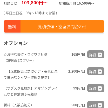
103,800円～
月額目安
初期費用他
16,500円〜
( 平日土日祝 9時～18時まで営業 )
見積依頼・空室お問合わせ
オプション
☆お得な優待・ワクワク抽選
165円/日
詳細
（SPREE (スプリー)
【塩素除去と頭皮ケア・美肌効果
2,200円/回
詳細
で快適なシャワー体験を提供】
【サブスク見放題】アマゾンプライ
99円/日
詳細
ムなど見放題♪先着順
賃料（人数追加分）
500円/日
詳細