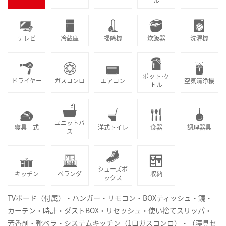
ル
テレビ
冷蔵庫
掃除機
炊飯器
洗濯機
ポット･ケ
ドライヤー
ガスコンロ
エアコン
空気清浄機
トル
ユニットバ
寝具一式
洋式トイレ
食器
調理器具
ス
シューズボ
キッチン
ベランダ
収納
ックス
TVボード（付属）・ハンガー・リモコン・BOXティッシュ・鏡・
カーテン・時計・ダストBOX・リセッシュ・使い捨てスリッパ・
芳香剤・靴ベラ・システムキッチン（1口ガスコンロ）・（寝具セ