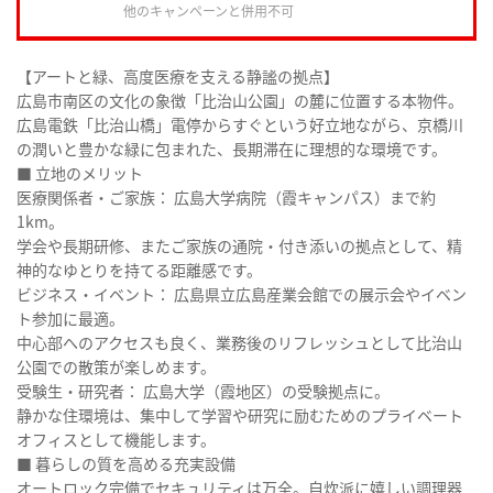
他のキャンペーンと併用不可
【アートと緑、高度医療を支える静謐の拠点】
広島市南区の文化の象徴「比治山公園」の麓に位置する本物件。
広島電鉄「比治山橋」電停からすぐという好立地ながら、京橋川
の潤いと豊かな緑に包まれた、長期滞在に理想的な環境です。
■ 立地のメリット
医療関係者・ご家族： 広島大学病院（霞キャンパス）まで約
1km。
学会や長期研修、またご家族の通院・付き添いの拠点として、精
神的なゆとりを持てる距離感です。
ビジネス・イベント： 広島県立広島産業会館での展示会やイベン
ト参加に最適。
中心部へのアクセスも良く、業務後のリフレッシュとして比治山
公園での散策が楽しめます。
受験生・研究者： 広島大学（霞地区）の受験拠点に。
静かな住環境は、集中して学習や研究に励むためのプライベート
オフィスとして機能します。
■ 暮らしの質を高める充実設備
オートロック完備でセキュリティは万全。自炊派に嬉しい調理器