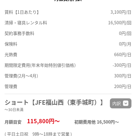
賃料【1日あたり】
3,100円/日
清掃・寝具レンタル料
16,500円/回
契約事務手数料
0円/回
保険料
0円/月
光熱費
660円/日
期間限定費用(年末年始特別値引価格）
-300円/日
管理費(2月～4月）
300円/日
管理費
200円/日
ショート【JFE福山西（東手城町）】
内訳
～30日未満
115,800円～
月額目安
初期費用他
16,500円〜
( 平日土日祝 9時～18時まで営業 )