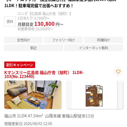
1LDK！駐車場完備で出張へおすすめ！
ロング【広島県 福山庁舎（旭町）】
1日当たり 3,700円～
賃料
130,800
月額目安
円～
初期費用他 16,500円～
女性向け
ファミリー向け
同棲向け
駅近
インターネット無料
割引キャンペーン
Kマンスリー広島県 福山庁舎（旭町） 1LDK-
103(No.123440)
お気
に入
り登
録
福山市
1LDK
47.54m²
山陽本線 東福山駅徒歩11分
情報更新日 2026/08/02 12:00