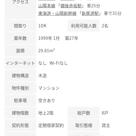
アクセス
山陽本線
「
備後赤坂駅
」 車25分
東海道・山陽新幹線
「
新尾道駅
」 車で31分
間取り
1DK
利用可能人数
2名
築年数
1999年 1月 築27年
面積
29.81m²
インターネット
なし Wi-Fiなし
建物構造
木造
物件種別
マンション
駐車場
空きあり
建物階数
地上2階
総戸数
8戸
契約形態
定期借家契約
取引態様
貸主