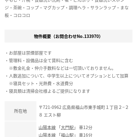
ジ・茶碗・コップ・マグカップ・調理ヘラ・サランラップ・まな
板・コロコロ
物件概要（お問合わせNo.133970）
・お部屋は禁煙部屋です
・管理料・設備品は全て賃料に含む
※敷金礼金・仲介手数料などは一切頂いておりません。
・人数追加について、中学生以上についてオプションとして加算
※寝具セット・光熱費・水道費分
・寝具類は清掃会社様よるご提供になります
〒721-0962 広島県福山市東手城町１丁目２−２
所在地
８ エスト柳
山陽本線
「
大門駅
」 車12分
山陽本線
「
福山駅
」 車16分