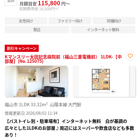
賃料
115,800
月額目安
円～
初期費用他 16,500円～
女性向け
ファミリー向け
同棲向け
駅近
インターネット無料
割引キャンペーン
Kマンスリー太田記念病院前（福山三菱電機前） 1LDK-【中
部屋】(No.125075)
お気
に入
り登
録
福山市
1LDK
33.32m²
山陽本線 大門駅
情報更新日 2026/08/02 11:34
【バストイレ別・駐車場有】インターネット無料 白が基調の
広々とした1LDKのお部屋♪周辺にはスーパーや飲食店なども多数
あり！