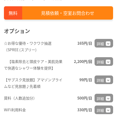
見積依頼・空室お問合わせ
オプション
☆お得な優待・ワクワク抽選
165円/日
詳細
（SPREE (スプリー)
【塩素除去と頭皮ケア・美肌効果
2,200円/回
詳細
で快適なシャワー体験を提供】
【サブスク見放題】アマゾンプライ
99円/日
詳細
ムなど見放題♪先着順
賃料（人数追加分）
500円/日
詳細
WiFi利用料金
330円/日
詳細