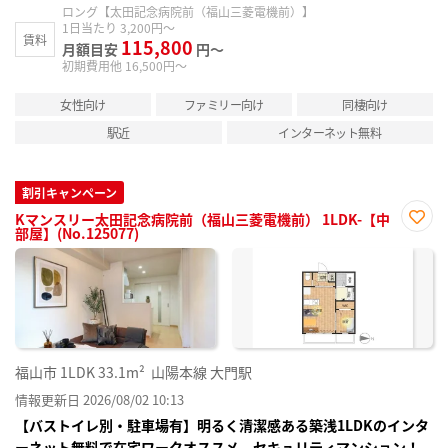
ロング【太田記念病院前（福山三菱電機前）】
1日当たり 3,200円～
賃料
115,800
月額目安
円～
初期費用他 16,500円～
女性向け
ファミリー向け
同棲向け
駅近
インターネット無料
割引キャンペーン
Kマンスリー太田記念病院前（福山三菱電機前） 1LDK-【中
部屋】(No.125077)
お気
に入
り登
録
福山市
1LDK
33.1m²
山陽本線 大門駅
情報更新日 2026/08/02 10:13
【バストイレ別・駐車場有】明るく清潔感ある築浅1LDKのインタ
ーネット無料で在宅ワークオススメ セキュリティマンション！