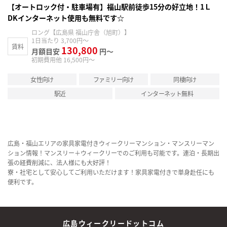
【オートロック付・駐車場有】福山駅前徒歩15分の好立地！1Ｌ
DKインターネット使用も無料です☆
ロング【広島県 福山庁舎（旭町）】
1日当たり 3,700円～
賃料
130,800
月額目安
円～
初期費用他 16,500円～
女性向け
ファミリー向け
同棲向け
駅近
インターネット無料
広島・福山エリアの家具家電付きウィークリーマンション・マンスリーマン
ション情報！マンスリー＋ウィークリーでのご利用も可能です。連泊・長期出
張の経費削減に、法人様にも大好評！
寮・社宅として安心してご利用いただけます！家具家電付きで単身赴任にも
便利です。
広島ウィークリードットコム