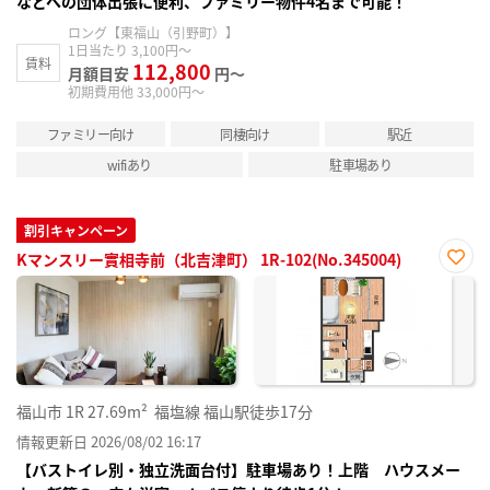
などへの団体出張に便利、ファミリー物件4名まで可能！
ロング【東福山（引野町）】
1日当たり 3,100円～
賃料
112,800
月額目安
円～
初期費用他 33,000円～
ファミリー向け
同棲向け
駅近
wifiあり
駐車場あり
割引キャンペーン
Kマンスリー實相寺前（北吉津町） 1R-102(No.345004)
お気
に入
り登
録
福山市
1R
27.69m²
福塩線 福山駅徒歩17分
情報更新日 2026/08/02 16:17
【バストイレ別・独立洗面台付】駐車場あり！上階 ハウスメー