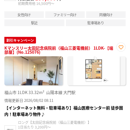
初期費用他 16,500円～
女性向け
ファミリー向け
同棲向け
駅近
駐車場あり
割引キャンペーン
Kマンスリー太田記念病院前（福山三菱電機前） 1LDK-【端
部屋】(No.125076)
お気
に入
り登
録
福山市
1LDK
33.32m²
山陽本線 大門駅
情報更新日 2026/08/02 08:11
【インターネット無料・駐車場あり】福山医療センター前 徒歩圏
内！駐車場あり物件♪
ロング【太田記念病院前（福山三菱電機前）】
1日当たり 3,200円～