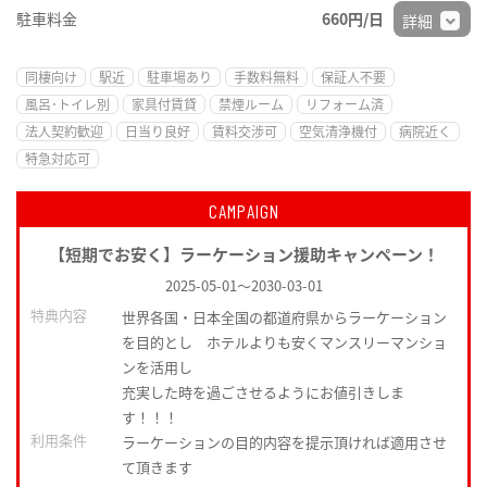
駐車料金
660円/日
詳細
同棲向け
駅近
駐車場あり
手数料無料
保証人不要
風呂･トイレ別
家具付賃貸
禁煙ルーム
リフォーム済
法人契約歓迎
日当り良好
賃料交渉可
空気清浄機付
病院近く
特急対応可
CAMPAIGN
【短期でお安く】ラーケーション援助キャンペーン！
2025-05-01
～
2030-03-01
特典内容
世界各国・日本全国の都道府県からラーケーション
を目的とし ホテルよりも安くマンスリーマンショ
ンを活用し
充実した時を過ごさせるようにお値引きしま
す！！！
利用条件
ラーケーションの目的内容を提示頂ければ適用させ
て頂きます