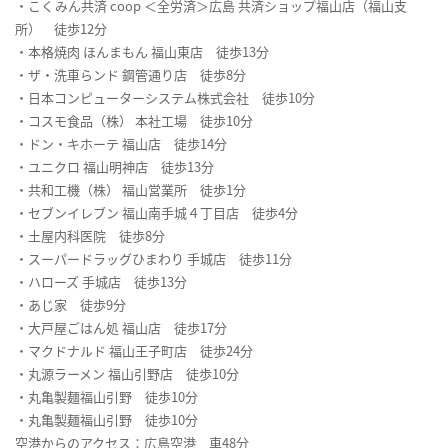
・こくみん共済 coop ＜全労済＞広島 共済ショップ福山店（福山支
所） 徒歩12分
・本格焼肉 ほんまもん 福山東店 徒歩13分
・ザ・洗車らンド 鋼管通り店 徒歩8分
・日本コンピューターシステム株式会社 徒歩10分
・コスモ食品（株） 本社工場 徒歩10分
・ドン・キホーテ 福山店 徒歩14分
・ユニクロ 福山明神店 徒歩13分
・共和工機（株） 福山営業所 徒歩1分
・セブンイレブン 福山南手城４丁目店 徒歩4分
・土屋内科医院 徒歩8分
・スーパードラッグひまわり 手城店 徒歩11分
・ハローズ 手城店 徒歩13分
・あじ家 徒歩9分
・大戸屋ごはん処 福山店 徒歩17分
・マクドナルド 福山王子町店 徒歩24分
・丸源ラーメン 福山引野店 徒歩10分
・丸亀製麺福山引野 徒歩10分
・丸亀製麺福山引野 徒歩10分
空港からのアクセス：広島空港 車48分