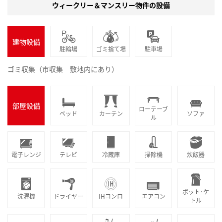
ウィークリー＆マンスリー物件の設備
建物設備
駐輪場
ゴミ捨て場
駐車場
ゴミ収集（市収集 敷地内にあり）
部屋設備
ローテーブ
ベッド
カーテン
ソファ
ル
電子レンジ
テレビ
冷蔵庫
掃除機
炊飯器
ポット･ケ
洗濯機
ドライヤー
IHコンロ
エアコン
トル