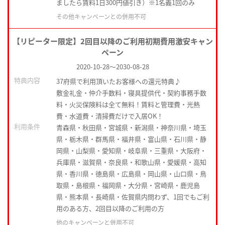
ましたら賃料1日300円値引き）※1名義1回のみ
その他キャンペーンとの併用不可
【リピーター限定】2回目以降のご利用初期費用激安キャン
ペーン
2020-10-28
～
2030-08-28
特典内容
37府県で利用頂いたお客様への還元特典♪
敷金礼金・仲介手数料・寝具提供代・契約事務手数
料・火災保険料は全て無料！賃料と管理費・光熱
費・水道費・清掃費だけで入居OK！
利用条件
青森県・秋田県・宮城県・新潟県・神奈川県・埼玉
県・栃木県・群馬県・福井県・富山県・石川県・静
岡県・山梨県・愛知県・岐阜県・三重県・大阪府・
兵庫県・滋賀県・奈良県・和歌山県・愛媛県・高知
県・香川県・徳島県・広島県・岡山県・山口県・鳥
取県・島根県・福岡県・大分県・宮崎県・鹿児島
県・熊本県・長崎県・佐賀県内問わず、1回でもご利
用のある方、2回目以降のご利用の方
他のキャンペーンと併用不可