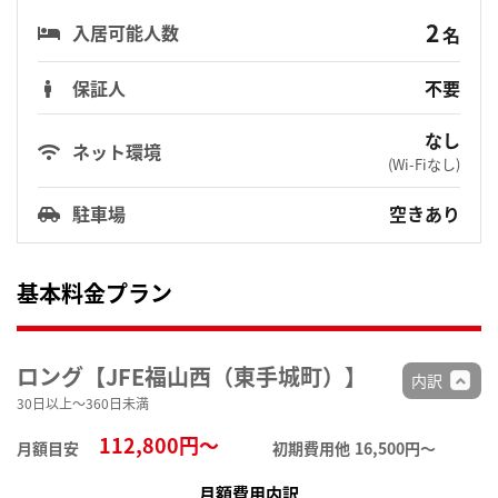
2
入居可能人数
名
保証人
不要
なし
ネット環境
(Wi-Fiなし)
駐車場
空きあり
基本料金プラン
ロング【JFE福山西（東手城町）】
内訳
30日以上～360日未満
112,800円～
月額目安
初期費用他
16,500円〜
月額費用内訳