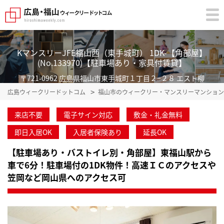
KマンスリーJFE福山西（東手城町） 1DK-【角部屋】
(No.133970)【駐車場あり・家具付賃貸】
〒721-0962 広島県福山市東手城町１丁目２−２８ エスト柳
広島ウィークリードットコム
福山市のウィークリー・マンスリーマンション
来店不要
電子サイン対応
敷金・礼金無料
即日入居OK
入居者保険あり
延長OK
【駐車場あり・バストイレ別・角部屋】東福山駅から
車で6分！駐車場付の1DK物件！高速ＩＣのアクセスや
笠岡など岡山県へのアクセス可