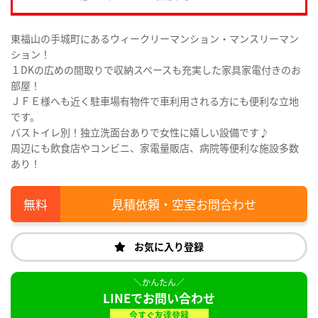
東福山の手城町にあるウィークリーマンション・マンスリーマン
ション！
１DKの広めの間取りで収納スペースも充実した家具家電付きのお
部屋！
ＪＦＥ様へも近く駐車場有物件で車利用される方にも便利な立地
です。
バストイレ別！独立洗面台ありで女性に嬉しい設備です♪
周辺にも飲食店やコンビニ、家電量販店、病院等便利な施設多数
あり！
見積依頼・空室お問合わせ
お気に入り登録
LINEでお問い合わせ
今すぐ友達登録