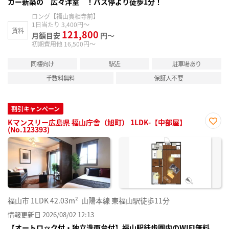
カー新築の 広々洋室 ！バス停より徒歩1分！
ロング【福山實相寺前】
1日当たり 3,400円～
賃料
121,800
月額目安
円～
初期費用他 16,500円～
同棲向け
駅近
駐車場あり
手数料無料
保証人不要
割引キャンペーン
Kマンスリー広島県 福山庁舎（旭町） 1LDK-【中部屋】
(No.123393)
お気
に入
り登
録
福山市
1LDK
42.03m²
山陽本線 東福山駅徒歩11分
情報更新日 2026/08/02 12:13
【オートロック付・独立洗面台付】福山駅徒歩圏内のWIFI無料