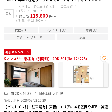
ロング【太田記念病院前（福山三菱電機前）】
1日当たり 3,200円～
賃料
115,800
月額目安
円～
初期費用他 16,500円～
女性向け
ファミリー向け
同棲向け
高級・ハイグレード
駅近
割引キャンペーン
Kマンスリー東福山（引野町） 2DK-301(No.124225)
お気
に入
り登
録
福山市
2DK
46.37m²
山陽本線 大門駅
情報更新日 2026/08/02 16:29
【バストイレ別・駐車場有】東福山エリアにある笠岡やJFE・神辺