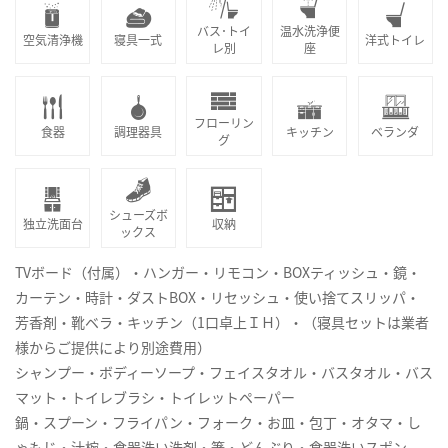
バス･トイ
温水洗浄便
空気清浄機
寝具一式
洋式トイレ
レ別
座
フローリン
食器
調理器具
キッチン
ベランダ
グ
シューズボ
独立洗面台
収納
ックス
TVボード（付属）・ハンガー・リモコン・BOXティッシュ・鏡・
カーテン・時計・ダストBOX・リセッシュ・使い捨てスリッパ・
芳香剤・靴ベラ・キッチン（1口卓上ＩＨ）・（寝具セットは業者
様からご提供により別途費用）
シャンプー・ボディーソープ・フェイスタオル・バスタオル・バス
マット・トイレブラシ・トイレットペーパー
鍋・スプーン・フライパン・フォーク・お皿・包丁・オタマ・し
ゃもじ・汁椀・食器洗い洗剤・箸・どんぶり・食器洗いスポン