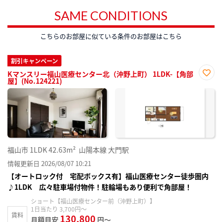
SAME CONDITIONS
こちらのお部屋に似ている条件のお部屋はこちら
割引キャンペーン
Kマンスリー福山医療センター北（沖野上町） 1LDK-【角部
屋】(No.124221)
お気
に入
り登
録
福山市
1LDK
42.63m²
山陽本線 大門駅
情報更新日 2026/08/07 10:21
【オートロック付 宅配ボックス有】福山医療センター徒歩圏内
♪1LDK 広々駐車場付物件！駐輪場もあり便利で角部屋！
ショート【福山医療センター前（沖野上町）】
1日当たり 3,700円～
賃料
130,800
月額目安
円～