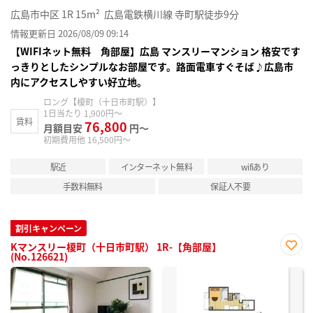
広島市中区
1R
15m²
広島電鉄横川線 寺町駅徒歩9分
情報更新日 2026/08/09 09:14
【WIFIネット無料 角部屋】広島 マンスリーマンション 格安です
っきりとしたシンプルなお部屋です。路面電車すぐそば♪広島市
内にアクセスしやすい好立地。
ロング【榎町（十日市町駅）】
1日当たり 1,900円～
賃料
76,800
月額目安
円～
初期費用他 16,500円～
駅近
インターネット無料
wifiあり
手数料無料
保証人不要
割引キャンペーン
Kマンスリー榎町（十日市町駅） 1R-【角部屋】
(No.126621)
お気
に入
り登
録