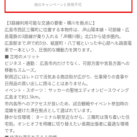
他のキャンペーンと併用不可
【3路線利用可能な交通の要衝・横川を拠点に】
広島市西区三篠町に位置する本物件は、JR山陽本線・可部線・広
島電鉄の3路線が乗り入れる「JR横川駅」北口から徒歩圏内。
広島駅までJRで約5分、紙屋町・八丁堀といった中心部へも路面電
車で一本という、圧倒的な機動力を誇ります。
■ 立地のメリット
ビジネス・通勤： 広島市内だけでなく、可部方面や宮島方面への
移動もスムーズ。
駅周辺にはレトロで活気ある商店街が広がり、仕事帰りの食事や
日用品の買い出しに困ることはありません。
イベント・スポーツ： サッカーの聖地エディオンピースウイング
広島まで約1.5km。
市内各所へのアクセスが良いため、試合観戦やイベント参加時の
混雑を避けた滞在拠点として選ばれています。
静かな住環境： ターミナル駅至近ながら、三篠町は落ち着いた住
宅街。オンとオフを明確に切り替えたい長期出張者に最適な環境
です。