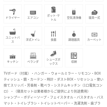
ポット･ケ
ドライヤー
エアコン
空気清浄機
寝具一式
トル
ユニットバ
洋式トイレ
食器
調理器具
カーペット
ス
シューズボ
キッチン
ベランダ
収納
ックス
TVボード（付属）・ハンガー・ウォールミラー・リモコン・BOX
ティッシュ・鏡・カーテン・時計・ダストBOX・リセッシュ・使い
捨てスリッパ・芳香剤・靴ベラ・システムキッチン（1口電気コン
ロ）・（寝具セットは業者様からご提供により別途費用）
シャンプー・ボディーソープ・フェイスタオル・バスタオル・バス
マット・トイレブラシ・トイレットペーパー・洗濯洗剤・歯ブラ