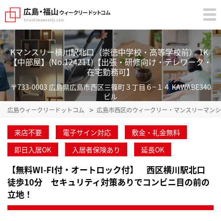
Kマンスリー横川駅北口（崇徳中学校・高等学校前） 1K-
【中部屋】(No.124211)【出張・研修向け・テレワーク・
在宅勤務可】
〒733-0003 広島県広島市西区三篠町３丁目６−１４ KAWABE340
ビル
広島ウィークリードットコム
広島市西区のウィークリー・マンスリーマンシ
来店不要
電子サイン対応
敷金・礼金無料
即日入居OK
入居者保険あり
延長OK
【無料WI-FI付・オートロック付】 西区横川駅北口
徒歩10分 セキュリティ対策ありでコンビニ目の前の
立地！