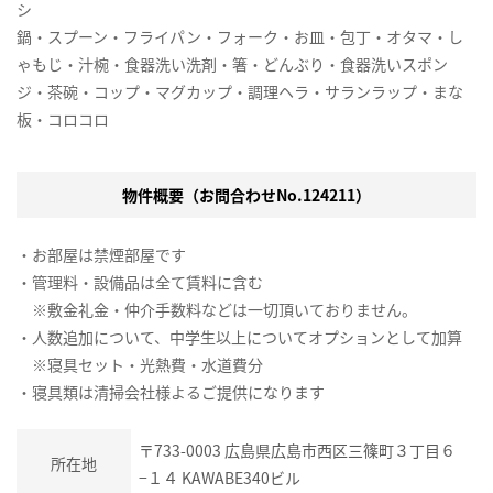
シ
鍋・スプーン・フライパン・フォーク・お皿・包丁・オタマ・し
ゃもじ・汁椀・食器洗い洗剤・箸・どんぶり・食器洗いスポン
ジ・茶碗・コップ・マグカップ・調理ヘラ・サランラップ・まな
板・コロコロ
物件概要（お問合わせNo.124211）
・お部屋は禁煙部屋です
・管理料・設備品は全て賃料に含む
※敷金礼金・仲介手数料などは一切頂いておりません。
・人数追加について、中学生以上についてオプションとして加算
※寝具セット・光熱費・水道費分
・寝具類は清掃会社様よるご提供になります
〒733-0003 広島県広島市西区三篠町３丁目６
所在地
−１４ KAWABE340ビル