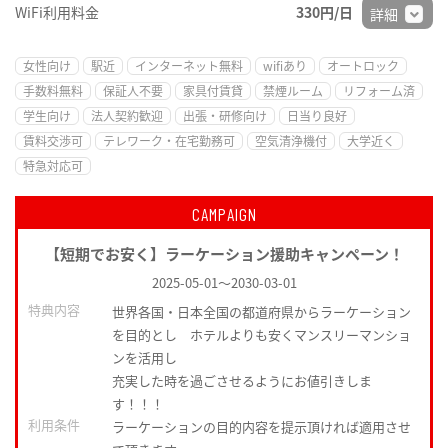
WiFi利用料金
330円/日
詳細
女性向け
駅近
インターネット無料
wifiあり
オートロック
手数料無料
保証人不要
家具付賃貸
禁煙ルーム
リフォーム済
学生向け
法人契約歓迎
出張・研修向け
日当り良好
賃料交渉可
テレワーク・在宅勤務可
空気清浄機付
大学近く
特急対応可
CAMPAIGN
【短期でお安く】ラーケーション援助キャンペーン！
2025-05-01
～
2030-03-01
特典内容
世界各国・日本全国の都道府県からラーケーション
を目的とし ホテルよりも安くマンスリーマンショ
ンを活用し
充実した時を過ごさせるようにお値引きしま
す！！！
利用条件
ラーケーションの目的内容を提示頂ければ適用させ