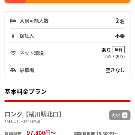
2
入居可能人数
名
保証人
不要
あり
無料
ネット環境
(Wi-Fiあり)
駐車場
空きなし
基本料金プラン
ロング【横川駅北口】
内訳
30日以上～360日未満
97,800円～
月額目安
初期費用他
16,500円〜