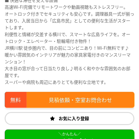
■ 快適な滞在を支える設備
高速Wi-Fi完備でリモートワークや動画視聴もストレスフリー。
オートロック付きでセキュリティも安心です。調理器具一式が揃っ
ており、入居当日から「広島市民」としての便利な生活がスター
トします。
利便性と情緒が交差する横川で、スマートな広島ライフを。オー
トロック・エレベーター・駐輪場付き物件！
JR横川駅 徒歩圏内で、目の前にコンビニあり！Wi-Fi無料です♪
暖かい雰囲気のインテリアが魅力の家具家電付きのマンスリーマ
ンション！
大き目の窓が合って日当たり良し♪明るく和やかな雰囲気のお部
屋です。
スーパーや病院も周辺にありとても便利な立地です。
見積依頼・空室お問合わせ
お気に入り登録