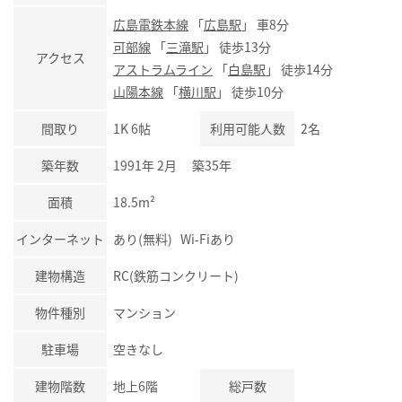
広島電鉄本線
「
広島駅
」 車8分
可部線
「
三滝駅
」 徒歩13分
アクセス
アストラムライン
「
白島駅
」 徒歩14分
山陽本線
「
横川駅
」 徒歩10分
間取り
1K 6帖
利用可能人数
2名
築年数
1991年 2月 築35年
面積
18.5m²
インターネット
あり(無料) Wi-Fiあり
建物構造
RC(鉄筋コンクリート)
物件種別
マンション
駐車場
空きなし
建物階数
地上6階
総戸数