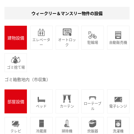
ウィークリー＆マンスリー物件の設備
建物設備
エレベータ
オートロッ
駐輪場
自動販売機
ー
ク
ゴミ捨て場
ゴミ箱敷地内（市収集）
部屋設備
ローテーブ
ベッド
カーテン
電子レンジ
ル
テレビ
冷蔵庫
掃除機
炊飯器
洗濯機