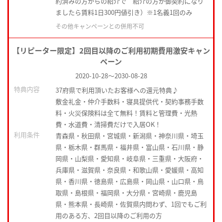
約済みの方からの紹介で 紹介の方が御契約になり
ましたら賃料1日300円値引き）※1名義1回のみ
その他キャンペーンとの併用不可
【リピーター限定】2回目以降のご利用初期費用激安キャン
ペーン
2020-10-28
～
2030-08-28
特典内容
37府県で利用頂いたお客様への還元特典♪
敷金礼金・仲介手数料・寝具提供代・契約事務手数
料・火災保険料は全て無料！賃料と管理費・光熱
費・水道費・清掃費だけで入居OK！
利用条件
青森県・秋田県・宮城県・新潟県・神奈川県・埼玉
県・栃木県・群馬県・福井県・富山県・石川県・静
岡県・山梨県・愛知県・岐阜県・三重県・大阪府・
兵庫県・滋賀県・奈良県・和歌山県・愛媛県・高知
県・香川県・徳島県・広島県・岡山県・山口県・鳥
取県・島根県・福岡県・大分県・宮崎県・鹿児島
県・熊本県・長崎県・佐賀県内問わず、1回でもご利
用のある方、2回目以降のご利用の方