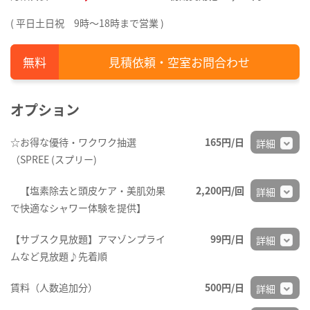
( 平日土日祝 9時～18時まで営業 )
見積依頼・空室お問合わせ
オプション
☆お得な優待・ワクワク抽選
165円/日
詳細
（SPREE (スプリー)
【塩素除去と頭皮ケア・美肌効果
2,200円/回
詳細
で快適なシャワー体験を提供】
【サブスク見放題】アマゾンプライ
99円/日
詳細
ムなど見放題♪先着順
賃料（人数追加分）
500円/日
詳細