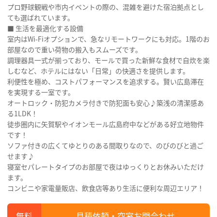
プロ野球観戦や市内イベントの際の、混雑を避けた宿泊拠点とし
ても選ばれています。
■ 生活を最適化する設備
室内はWi-Fiオプションで、急なリモートワークにも対応。1階のお
部屋なので重い荷物の搬入もスムーズです。
調理器具一式が揃っており、モールで買った新鮮な食材で自炊を楽
しむなど、ホテルにはない「日常」の快適さを提供します。
利便性を極め、コストパフォーマンスを追求する。賢い広島滞在
を実現する一室です。
オートロック・防犯カメラ付きで防犯面も安心♪築浅の清潔感あ
る1LDK！
徒歩圏内に矢賀駅やイオンモール広島府中などがある好立地物件
です！
ソファ付きの広くてゆとりのある間取りなので、のびのびと過ご
せます♪
寝室セパレートタイプのお部屋で夜はゆっくりとお休みいただけ
ます。
コンビニや家電量販店、飲食店等あり生活に便利な周辺エリア！
見積依頼・空室お問合わせ