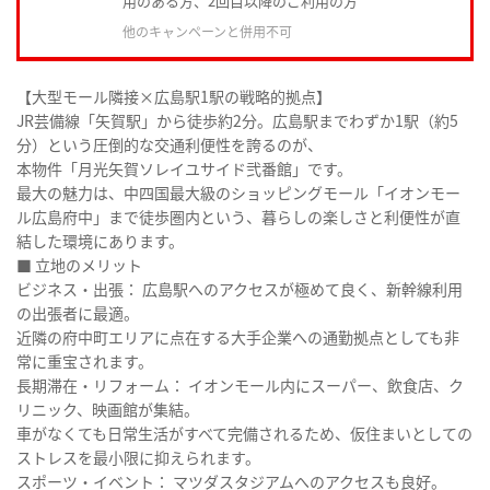
用のある方、2回目以降のご利用の方
他のキャンペーンと併用不可
【大型モール隣接×広島駅1駅の戦略的拠点】
JR芸備線「矢賀駅」から徒歩約2分。広島駅までわずか1駅（約5
分）という圧倒的な交通利便性を誇るのが、
本物件「月光矢賀ソレイユサイド弐番館」です。
最大の魅力は、中四国最大級のショッピングモール「イオンモー
ル広島府中」まで徒歩圏内という、暮らしの楽しさと利便性が直
結した環境にあります。
■ 立地のメリット
ビジネス・出張： 広島駅へのアクセスが極めて良く、新幹線利用
の出張者に最適。
近隣の府中町エリアに点在する大手企業への通勤拠点としても非
常に重宝されます。
長期滞在・リフォーム： イオンモール内にスーパー、飲食店、ク
リニック、映画館が集結。
車がなくても日常生活がすべて完備されるため、仮住まいとしての
ストレスを最小限に抑えられます。
スポーツ・イベント： マツダスタジアムへのアクセスも良好。