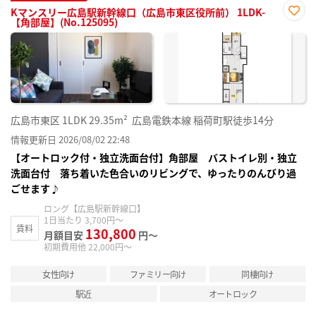
Kマンスリー広島駅新幹線口（広島市東区役所前） 1LDK-
【角部屋】(No.125095)
お気
に入
り登
録
広島市東区
1LDK
29.35m²
広島電鉄本線 稲荷町駅徒歩14分
情報更新日 2026/08/02 22:48
【オートロック付・独立洗面台付】角部屋 バストイレ別・独立
洗面台付 落ち着いた色合いのリビングで、ゆったりのんびり過
ごせます♪
ロング【広島駅新幹線口】
1日当たり 3,700円～
賃料
130,800
月額目安
円～
初期費用他 22,000円～
女性向け
ファミリー向け
同棲向け
駅近
オートロック