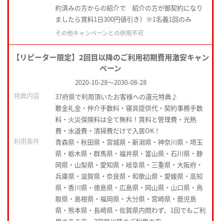
約済みの方からの紹介で 紹介の方が御契約になり
ましたら賃料1日300円値引き）※1名義1回のみ
その他キャンペーンとの併用不可
【リピーター限定】2回目以降のご利用初期費用激安キャン
ペーン
2020-10-28
～
2030-08-28
特典内容
37府県で利用頂いたお客様への還元特典♪
敷金礼金・仲介手数料・寝具提供代・契約事務手数
料・火災保険料は全て無料！賃料と管理費・光熱
費・水道費・清掃費だけで入居OK！
利用条件
青森県・秋田県・宮城県・新潟県・神奈川県・埼玉
県・栃木県・群馬県・福井県・富山県・石川県・静
岡県・山梨県・愛知県・岐阜県・三重県・大阪府・
兵庫県・滋賀県・奈良県・和歌山県・愛媛県・高知
県・香川県・徳島県・広島県・岡山県・山口県・鳥
取県・島根県・福岡県・大分県・宮崎県・鹿児島
県・熊本県・長崎県・佐賀県内問わず、1回でもご利