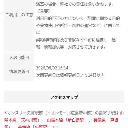
満室の場合、弊社での責任は負いかねます。
【重要】
ご利用上の注意
利用目的不可の方について（犯罪に関わる目的
や薬物使用や所持・風俗の運営など）に関して
は
契約即時解除及び警察などへ密に連携し 通
報・情報提供等 対応させて頂きます。
入居可能日
2026/08/02 16:14
情報更新日
次回更新日は情報更新日より14日以内
アクセスマップ
Kマンスリー矢賀駅前（イオンモール広島府中前）の最寄り駅は
山
陽本線
「
天神川駅
」 、
山陽本線
「
新白島駅
」 、
芸備線
「
戸坂
駅
」 、
芸備線
「
矢賀駅
」 です。