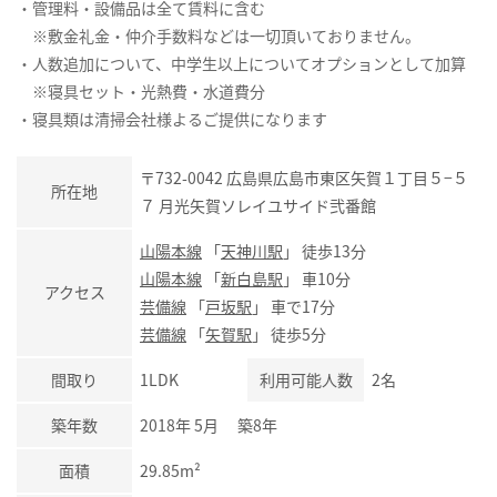
・管理料・設備品は全て賃料に含む
※敷金礼金・仲介手数料などは一切頂いておりません。
・人数追加について、中学生以上についてオプションとして加算
※寝具セット・光熱費・水道費分
・寝具類は清掃会社様よるご提供になります
〒732-0042 広島県広島市東区矢賀１丁目５−５
所在地
７ 月光矢賀ソレイユサイド弐番館
山陽本線
「
天神川駅
」 徒歩13分
山陽本線
「
新白島駅
」 車10分
アクセス
芸備線
「
戸坂駅
」 車で17分
芸備線
「
矢賀駅
」 徒歩5分
間取り
1LDK
利用可能人数
2名
築年数
2018年 5月 築8年
面積
29.85m²