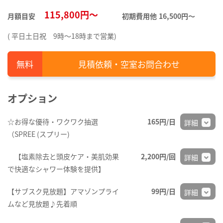
115,800円～
月額目安
初期費用他
16,500円〜
( 平日土日祝 9時～18時まで営業)
見積依頼・空室お問合わせ
オプション
☆お得な優待・ワクワク抽選
165円/日
詳細
（SPREE (スプリー)
【塩素除去と頭皮ケア・美肌効果
2,200円/回
詳細
で快適なシャワー体験を提供】
【サブスク見放題】アマゾンプライ
99円/日
詳細
ムなど見放題♪先着順