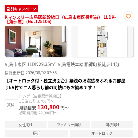
割引キャンペーン
Kマンスリー広島駅新幹線口（広島市東区役所前） 1LDK-
【角部屋】(No.125106)
お気
に入
り登
録
広島市東区
1LDK
29.35m²
広島電鉄本線 稲荷町駅徒歩14分
情報更新日 2026/08/02 07:36
【オートロック付・独立洗面台】築浅の清潔感あふれるお部屋
♪EV付で二人暮らし前の同棲にもお勧めです！
ロング【広島駅新幹線口】
1日当たり 3,700円～
賃料
130,800
月額目安
円～
初期費用他 22,000円～
女性向け
ファミリー向け
同棲向け
駅近
オートロック