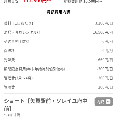
112,800円～
月額目安
初期費用他
16,500円〜
月額費用内訳
賃料【1日あたり】
3,100円/日
清掃・寝具レンタル料
16,500円/回
契約事務手数料
0円/回
保険料
0円/月
光熱費
660円/日
期間限定費用(年末年始特別値引価格）
-300円/日
管理費(2月～4月）
300円/日
管理費
200円/日
ショート【矢賀駅前・ソレイユ府中
内訳
前】
～30日未満