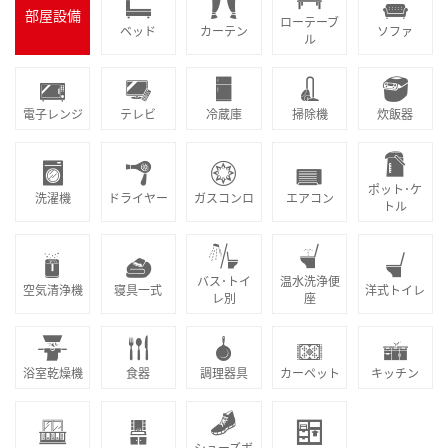
部屋設備
ローテーブ
ベッド
カーテン
ソファ
ル
電子レンジ
テレビ
冷蔵庫
掃除機
炊飯器
ポット･ケ
洗濯機
ドライヤー
ガスコンロ
エアコン
トル
バス･トイ
温水洗浄便
空気清浄機
寝具一式
洋式トイレ
レ別
座
浴室乾燥機
食器
調理器具
カーペット
キッチン
シューズボ