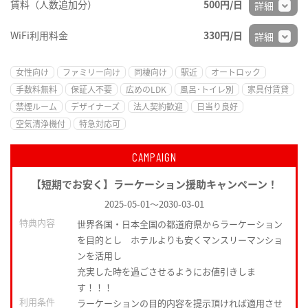
賃料（人数追加分）
500円/日
詳細
WiFi利用料金
330円/日
詳細
女性向け
ファミリー向け
同棲向け
駅近
オートロック
手数料無料
保証人不要
広めのLDK
風呂･トイレ別
家具付賃貸
禁煙ルーム
デザイナーズ
法人契約歓迎
日当り良好
空気清浄機付
特急対応可
CAMPAIGN
【短期でお安く】ラーケーション援助キャンペーン！
2025-05-01
～
2030-03-01
特典内容
世界各国・日本全国の都道府県からラーケーション
を目的とし ホテルよりも安くマンスリーマンショ
ンを活用し
充実した時を過ごさせるようにお値引きしま
す！！！
利用条件
ラーケーションの目的内容を提示頂ければ適用させ