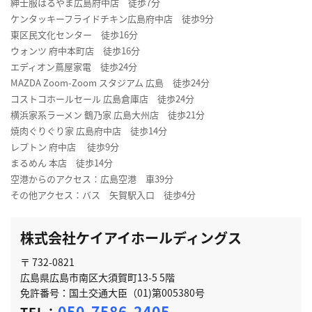
紳士服はるやま広島府中店 徒歩7分
ケンタッキーフライドチキン広島府中店 徒歩9分
東区民文化センター 徒歩16分
ウォンツ 府中本町店 徒歩16分
エディオン蔦屋家電 徒歩24分
MAZDA Zoom-Zoom スタジアム 広島 徒歩24分
コストコホールセール 広島倉庫店 徒歩24分
横浜家系ラーメン 鶴乃家 広島大州店 徒歩21分
焼肉ぐりぐり家 広島府中店 徒歩14分
レプトン 府中店 徒歩9分
まるめん 本店 徒歩14分
空港からのアクセス：広島空港 車39分
その他アクセス：バス 矢賀駅入口 徒歩4分
株式会社ケイアイホールディングス
〒 732-0821
広島県広島市南区大須賀町13-5 5階
免許番号：国土交通大臣（01)第005380号
050-7586-2405