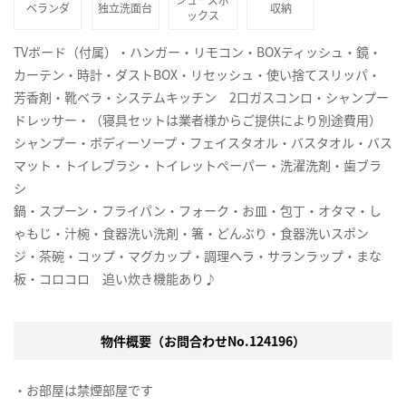
ベランダ
独立洗面台
収納
ックス
TVボード（付属）・ハンガー・リモコン・BOXティッシュ・鏡・
カーテン・時計・ダストBOX・リセッシュ・使い捨てスリッパ・
芳香剤・靴ベラ・システムキッチン 2口ガスコンロ・シャンプー
ドレッサー・（寝具セットは業者様からご提供により別途費用）
シャンプー・ボディーソープ・フェイスタオル・バスタオル・バス
マット・トイレブラシ・トイレットペーパー・洗濯洗剤・歯ブラ
シ
鍋・スプーン・フライパン・フォーク・お皿・包丁・オタマ・し
ゃもじ・汁椀・食器洗い洗剤・箸・どんぶり・食器洗いスポン
ジ・茶碗・コップ・マグカップ・調理ヘラ・サランラップ・まな
板・コロコロ 追い炊き機能あり♪
物件概要（お問合わせNo.124196）
・お部屋は禁煙部屋です