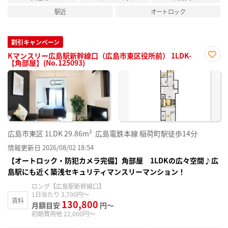
駅近
オートロック
割引キャンペーン
Kマンスリー広島駅新幹線口（広島市東区役所前） 1LDK-
【角部屋】(No.125093)
お気
に入
り登
録
広島市東区
1LDK
29.86m²
広島電鉄本線 稲荷町駅徒歩14分
情報更新日 2026/08/02 18:54
【オートロック・防犯カメラ完備】角部屋 1LDKの広々空間♪広
島駅にも近く築浅セキュリティマンスリーマンション！
ロング【広島駅新幹線口】
1日当たり 3,700円～
賃料
130,800
月額目安
円～
初期費用他 22,000円～