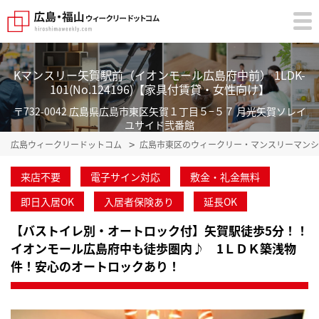
Kマンスリー矢賀駅前（イオンモール広島府中前） 1LDK-
101(No.124196)【家具付賃貸・女性向け】
〒732-0042 広島県広島市東区矢賀１丁目５−５７ 月光矢賀ソレイ
ユサイド弐番館
広島ウィークリードットコム
広島市東区のウィークリー・マンスリーマンシ
来店不要
電子サイン対応
敷金・礼金無料
即日入居OK
入居者保険あり
延長OK
【バストイレ別・オートロック付】矢賀駅徒歩5分！！
イオンモール広島府中も徒歩圏内♪ 1ＬＤＫ築浅物
件！安心のオートロックあり！