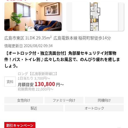
お気
に入
り登
録
広島市東区
1LDK
29.35m²
広島電鉄本線 稲荷町駅徒歩14分
情報更新日 2026/08/02 09:34
【オートロック付・独立洗面台付】角部屋セキュリテイ対策物
件！バス・トイレ別♪広々したお風呂で、のんびり疲れを癒しま
しょう。
ロング【広島駅新幹線口】
1日当たり 3,700円～
賃料
130,800
月額目安
円～
初期費用他 22,000円～
女性向け
ファミリー向け
同棲向け
駅近
オートロック
割引キャンペーン