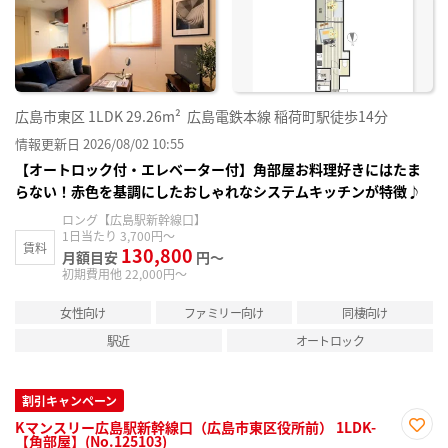
り登
録
広島市東区
1LDK
29.26m²
広島電鉄本線 稲荷町駅徒歩14分
情報更新日 2026/08/02 10:55
【オートロック付・エレベーター付】角部屋お料理好きにはたま
らない！赤色を基調にしたおしゃれなシステムキッチンが特徴♪
ロング【広島駅新幹線口】
1日当たり 3,700円～
賃料
130,800
月額目安
円～
初期費用他 22,000円～
女性向け
ファミリー向け
同棲向け
駅近
オートロック
割引キャンペーン
Kマンスリー広島駅新幹線口（広島市東区役所前） 1LDK-
【角部屋】(No.125103)