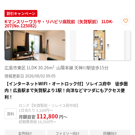
割引キャンペーン
Kマンスリーワカサ・リハビリ病院前（矢賀駅前） 1LDK-
207(No.125082)
お気
に入
り登
録
広島市東区
1LDK
30.26m²
山陽本線 天神川駅徒歩15分
情報更新日 2026/08/02 09:05
【インターネットWIFI・オートロック付】ソレイユ府中 徒歩圏
内！広島駅まで矢賀駅より1駅！向洋などマツダにもアクセス便
利！
ロング【矢賀駅前・ソレイユ府中前】
1日当たり 3,100円～
賃料
112,800
月額目安
円～
初期費用他 16,500円～
女性向け
ファミリー向け
同棲向け