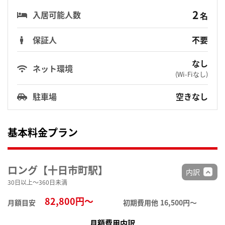
2
入居可能人数
名
保証人
不要
なし
ネット環境
(Wi-Fiなし)
駐車場
空きなし
基本料金プラン
ロング【十日市町駅】
内訳
30日以上～360日未満
82,800円～
月額目安
初期費用他
16,500円〜
月額費用内訳