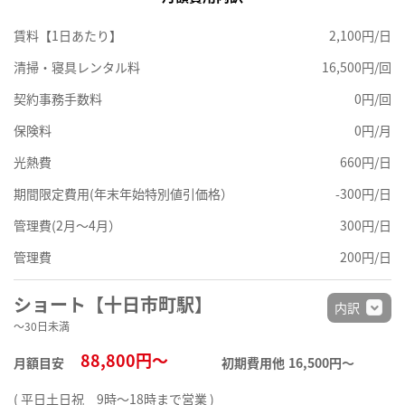
賃料【1日あたり】
2,100円/日
清掃・寝具レンタル料
16,500円/回
契約事務手数料
0円/回
保険料
0円/月
光熱費
660円/日
期間限定費用(年末年始特別値引価格）
-300円/日
管理費(2月～4月）
300円/日
管理費
200円/日
ショート【十日市町駅】
内訳
～30日未満
88,800円～
月額目安
初期費用他
16,500円〜
( 平日土日祝 9時～18時まで営業 )