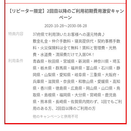
【リピーター限定】2回目以降のご利用初期費用激安キャン
ペーン
2020-10-28
～
2030-08-28
特典内容
37府県で利用頂いたお客様への還元特典♪
敷金礼金・仲介手数料・寝具提供代・契約事務手数
料・火災保険料は全て無料！賃料と管理費・光熱
費・水道費・清掃費だけで入居OK！
利用条件
青森県・秋田県・宮城県・新潟県・神奈川県・埼玉
県・栃木県・群馬県・福井県・富山県・石川県・静
岡県・山梨県・愛知県・岐阜県・三重県・大阪府・
兵庫県・滋賀県・奈良県・和歌山県・愛媛県・高知
県・香川県・徳島県・広島県・岡山県・山口県・鳥
取県・島根県・福岡県・大分県・宮崎県・鹿児島
県・熊本県・長崎県・佐賀県内問わず、1回でもご利
用のある方、2回目以降のご利用の方
他のキャンペーンと併用不可