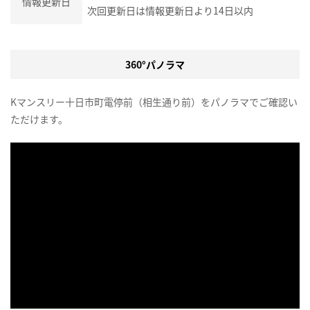
情報更新日
次回更新日は情報更新日より14日以内
360°パノラマ
Kマンスリー十日市町電停前（相生通り前）をパノラマでご確認い
ただけます。