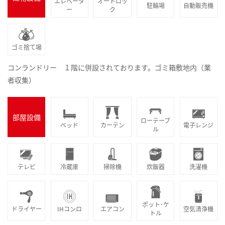
エレベータ
オートロッ
駐輪場
自動販売機
ー
ク
ゴミ捨て場
コンランドリー １階に併設されております。ゴミ箱敷地内（業
者収集）
部屋設備
ローテーブ
ベッド
カーテン
電子レンジ
ル
テレビ
冷蔵庫
掃除機
炊飯器
洗濯機
ポット･ケ
ドライヤー
IHコンロ
エアコン
空気清浄機
トル