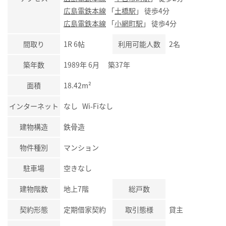
広島電鉄本線
「
土橋駅
」 徒歩4分
広島電鉄本線
「
小網町駅
」 徒歩4分
間取り
1R 6帖
利用可能人数
2名
築年数
1989年 6月 築37年
面積
18.42m²
インターネット
なし Wi-Fiなし
建物構造
鉄骨造
物件種別
マンション
駐車場
空きなし
建物階数
地上7階
総戸数
契約形態
定期借家契約
取引態様
貸主