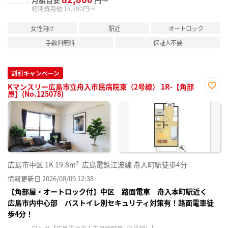
月額目安
円～
初期費用他 16,500円～
女性向け
駅近
オートロック
手数料無料
保証人不要
割引キャンペーン
Kマンスリー広島市立舟入市民病院東（2号線） 1R-【角部
屋】(No.125078)
お気
に入
り登
録
広島市中区
1K
19.8m²
広島電鉄江波線 舟入町駅徒歩4分
情報更新日 2026/08/09 12:38
【角部屋・オートロック付】中区 路面電車 舟入本町駅近く
広島市内中心部 バストイレ別セキュリティ対策有！路面電車徒
歩4分！