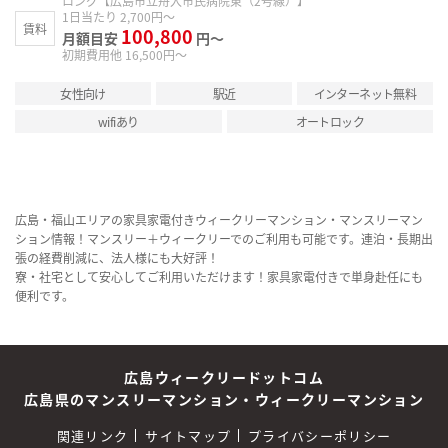
ロング【広島市立舟入市民病院東（2号線）】
1日当たり 2,700円～
賃料
100,800
月額目安
円～
初期費用他 16,500円～
女性向け
駅近
インターネット無料
wifiあり
オートロック
広島・福山エリアの家具家電付きウィークリーマンション・マンスリーマン
ション情報！マンスリー＋ウィークリーでのご利用も可能です。連泊・長期出
張の経費削減に、法人様にも大好評！
寮・社宅として安心してご利用いただけます！家具家電付きで単身赴任にも
便利です。
広島ウィークリードットコム
広島県のマンスリーマンション・ウィークリーマンション
関連リンク
サイトマップ
プライバシーポリシー