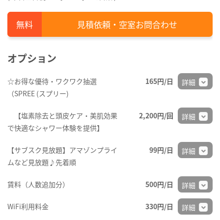
見積依頼・空室お問合わせ
オプション
☆お得な優待・ワクワク抽選
165円/日
詳細
（SPREE (スプリー)
【塩素除去と頭皮ケア・美肌効果
2,200円/回
詳細
で快適なシャワー体験を提供】
【サブスク見放題】アマゾンプライ
99円/日
詳細
ムなど見放題♪先着順
賃料（人数追加分）
500円/日
詳細
WiFi利用料金
330円/日
詳細