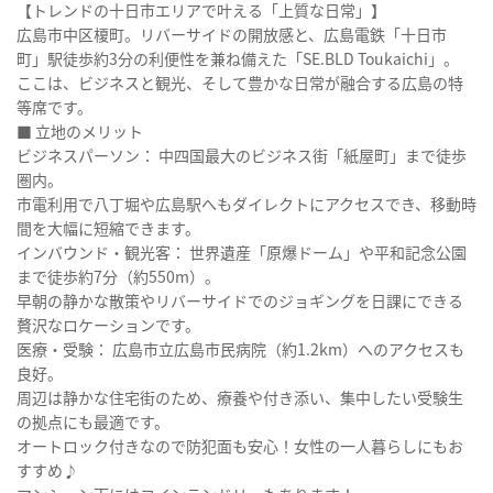
【トレンドの十日市エリアで叶える「上質な日常」】
広島市中区榎町。リバーサイドの開放感と、広島電鉄「十日市
町」駅徒歩約3分の利便性を兼ね備えた「SE.BLD Toukaichi」。
ここは、ビジネスと観光、そして豊かな日常が融合する広島の特
等席です。
■ 立地のメリット
ビジネスパーソン： 中四国最大のビジネス街「紙屋町」まで徒歩
圏内。
市電利用で八丁堀や広島駅へもダイレクトにアクセスでき、移動時
間を大幅に短縮できます。
インバウンド・観光客： 世界遺産「原爆ドーム」や平和記念公園
まで徒歩約7分（約550m）。
早朝の静かな散策やリバーサイドでのジョギングを日課にできる
贅沢なロケーションです。
医療・受験： 広島市立広島市民病院（約1.2km）へのアクセスも
良好。
周辺は静かな住宅街のため、療養や付き添い、集中したい受験生
の拠点にも最適です。
オートロック付きなので防犯面も安心！女性の一人暮らしにもお
すすめ♪