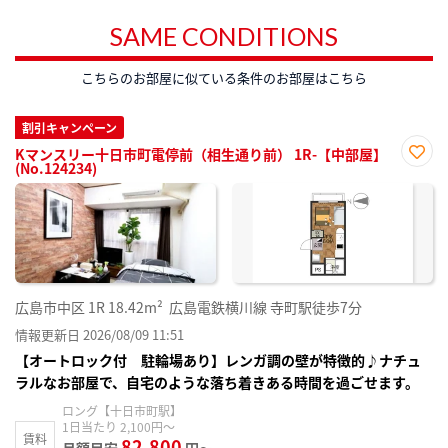
SAME CONDITIONS
こちらのお部屋に似ている条件のお部屋はこちら
割引キャンペーン
Kマンスリー十日市町電停前（相生通り前） 1R-【中部屋】
(No.124234)
お気
に入
り登
録
広島市中区
1R
18.42m²
広島電鉄横川線 寺町駅徒歩7分
情報更新日 2026/08/09 11:51
【オートロック付 駐輪場あり】レンガ調の壁が特徴的♪ナチュ
ラルなお部屋で、自宅のような落ち着きある時間を過ごせます。
ロング【十日市町駅】
1日当たり 2,100円～
賃料
82,800