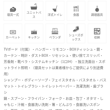
ユニットバ
寝具一式
洋式トイレ
食器
調理器具
ス
シューズボ
カーペット
キッチン
ベランダ
収納
ックス
TVボード（付属）・ハンガー・リモコン・BOXティッシュ・鏡・
カーテン・時計・ダストBOX・リセッシュ・使い捨てスリッパ・
芳香剤・靴ベラ・システムキッチン（1口IH）・独立洗面台・スポ
ットライト照明・（寝具セットは業者様からご提供により別途費
用）
シャンプー・ボディーソープ・フェイスタオル・バスタオル・バス
マット・トイレブラシ・トイレットペーパー・洗濯洗剤・歯ブラ
シ
鍋・スプーン・フライパン・フォーク・お皿・包丁・オタマ・し
ゃもじ・汁椀・食器洗い洗剤・箸・どんぶり・食器洗いスポン