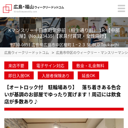
Kマンスリー十日市町電停前（相生通り前） 1R-【中部
屋】(No.123435)【家具付賃貸・女性向け】
〒730-0851 広島県広島市中区榎町１−２３ SE.BLD Toukaichi
広島ウィークリードットコム
広島市中区のウィークリー・マンスリーマンシ
来店不要
電子サイン対応
敷金・礼金無料
即日入居OK
入居者保険あり
延長OK
【オートロック付 駐輪場あり】 落ち着きある色合
いが基調のお部屋でゆったり寛げます！周辺には飲食
店が多数あり♪