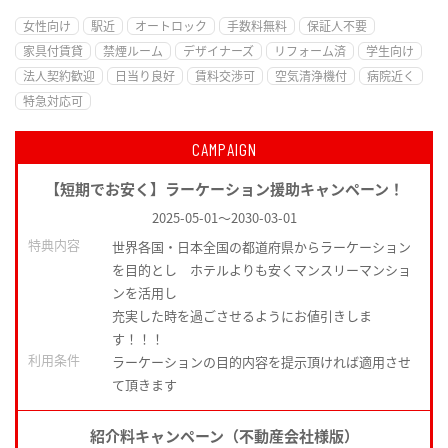
女性向け
駅近
オートロック
手数料無料
保証人不要
家具付賃貸
禁煙ルーム
デザイナーズ
リフォーム済
学生向け
法人契約歓迎
日当り良好
賃料交渉可
空気清浄機付
病院近く
特急対応可
CAMPAIGN
【短期でお安く】ラーケーション援助キャンペーン！
2025-05-01
～
2030-03-01
特典内容
世界各国・日本全国の都道府県からラーケーション
を目的とし ホテルよりも安くマンスリーマンショ
ンを活用し
充実した時を過ごさせるようにお値引きしま
す！！！
利用条件
ラーケーションの目的内容を提示頂ければ適用させ
て頂きます
紹介料キャンペーン（不動産会社様版）