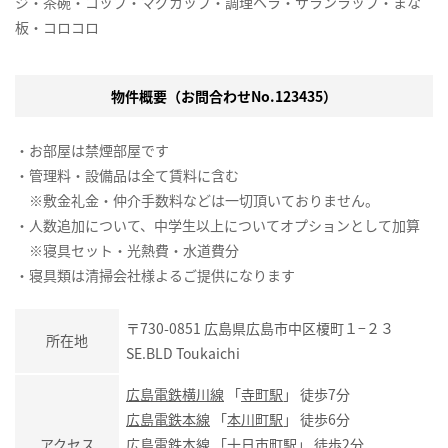
ジ・茶碗・コップ・マグカップ・調理ヘラ・サランラップ・まな
板・コロコロ
物件概要（お問合わせNo.123435）
・お部屋は禁煙部屋です
・管理料・設備品は全て賃料に含む
※敷金礼金・仲介手数料などは一切頂いておりません。
・人数追加について、中学生以上についてオプションとして加算
※寝具セット・光熱費・水道費分
・寝具類は清掃会社様よるご提供になります
〒730-0851 広島県広島市中区榎町１−２３
所在地
SE.BLD Toukaichi
広島電鉄横川線
「
寺町駅
」 徒歩7分
広島電鉄本線
「
本川町駅
」 徒歩6分
アクセス
広島電鉄本線
「
十日市町駅
」 徒歩2分