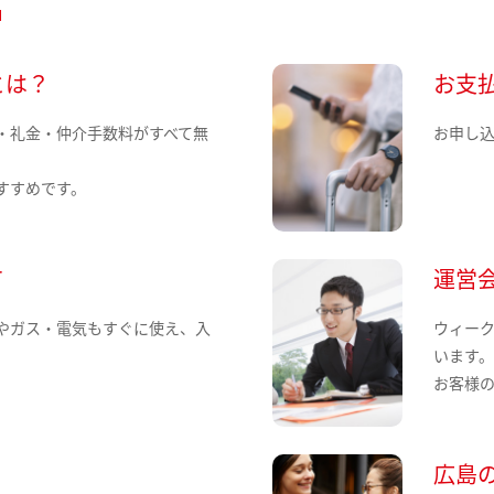
とは？
お支
・礼金・仲介手数料がすべて無
お申し
すすめです。
て
運営
やガス・電気もすぐに使え、入
ウィー
います
お客様
広島